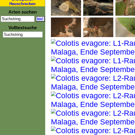
Heuschrecken
Arten suchen
Volltextsuche