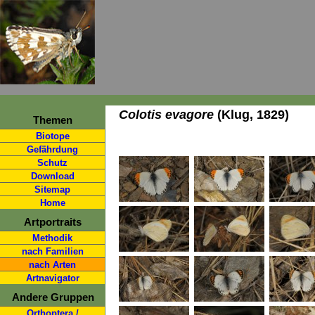
Colotis evagore
(Klug, 1829)
Themen
Biotope
Gefährdung
Schutz
Download
Sitemap
Home
Artportraits
Methodik
nach Familien
nach Arten
Artnavigator
Andere Gruppen
Orthoptera /