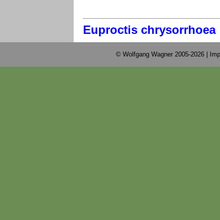
Euproctis chrysorrhoea
© Wolfgang Wagner 2005-2026 |
Imp