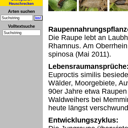
Heuschrecken
Arten suchen
Volltextsuche
Raupennahrungspflanz
Die Raupe lebt an Laubh
Rhamnus. Am Oberrhein 
spinosa (Mai 2011).
Lebensraumansprüche
Euproctis similis besiedel
Wälder, Moorgebiete, Au
90er Jahre etwa Raupen
Waldweihers bei Memming
heute längst verschwunde
Entwicklungszyklus: