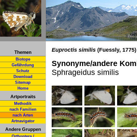
Euproctis similis
(Fuessly, 1775
Themen
Biotope
Synonyme/andere Komb
Gefährdung
Sphrageidus similis
Schutz
Download
Sitemap
Home
Artportraits
Methodik
nach Familien
nach Arten
Artnavigator
Andere Gruppen
Orthoptera /