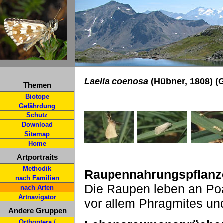
Laelia coenosa
(Hübner, 1808) (
Themen
Biotope
Gefährdung
Schutz
Download
Sitemap
Home
Artportraits
Methodik
Raupennahrungspflanz
nach Familien
Die Raupen leben an Po
nach Arten
Artnavigator
vor allem Phragmites un
Andere Gruppen
Orthoptera /