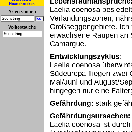
Lebensraumansprüche
Heuschrecken
Laelia coenosa besiedel
Arten suchen
Verlandungszonen, nährs
Großseggengebiete. Ich 
Volltextsuche
erwachsene Raupen an Sc
Camargue.
Entwicklungszyklus:
Laelia coenosa überwinter
Südeuropa fliegen zwei 
Mai/Juni und August/Sep
hingegen nur eine Falter
Gefährdung:
stark gefäh
Gefährdungsursachen:
Laelia coenosa ist durc