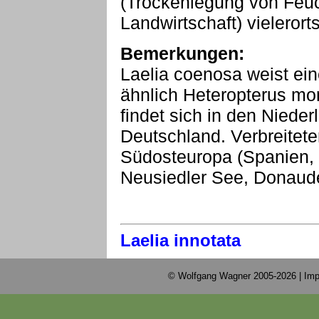
(Trockenlegung von Feu
Landwirtschaft) vielerort
Bemerkungen:
Laelia coenosa weist eine
ähnlich Heteropterus mo
findet sich in den Niede
Deutschland. Verbreiteter
Südosteuropa (Spanien,
Neusiedler See, Donaude
Laelia innotata
© Wolfgang Wagner 2005-2026 |
Imp