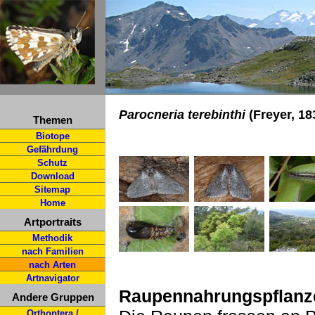
Parocneria terebinthi
(Freyer, 18
Themen
Biotope
Gefährdung
Schutz
Download
Sitemap
Home
Artportraits
Methodik
nach Familien
nach Arten
Artnavigator
Raupennahrungspflanz
Andere Gruppen
Orthoptera /