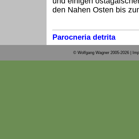
und einigen ostägäischen
den Nahen Osten bis zu
Parocneria detrita
© Wolfgang Wagner 2005-2026 |
Imp