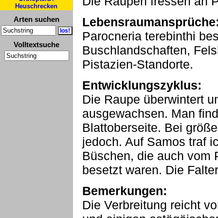
Die Raupen fressen an Pi
Heuschrecken
Arten suchen
Lebensraumansprüche
Parocneria terebinthi b
Volltextsuche
Buschlandschaften, Fel
Pistazien-Standorte.
Entwicklungszyklus:
Die Raupe überwintert un
ausgewachsen. Man finde
Blattoberseite. Bei größe
jedoch. Auf Samos traf 
Büschen, die auch vom P
besetzt waren. Die Falter
Bemerkungen:
Die Verbreitung reicht v