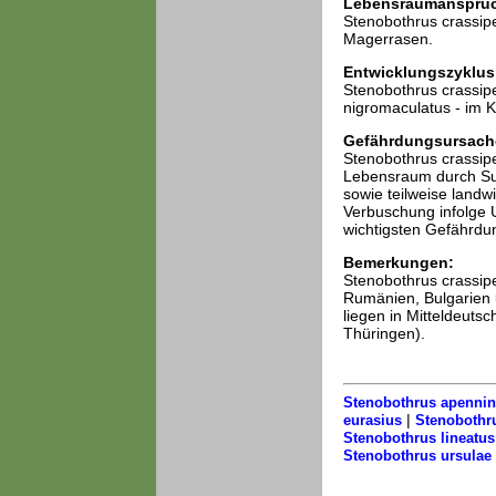
Lebensraumansprü
Stenobothrus crassip
Magerrasen.
Entwicklungszyklus
Stenobothrus crassipe
nigromaculatus - im 
Gefährdungsursach
Stenobothrus crassipe
Lebensraum durch Suk
sowie teilweise landwi
Verbuschung infolge 
wichtigsten Gefährdu
Bemerkungen:
Stenobothrus crassipe
Rumänien, Bulgarien u
liegen in Mitteldeuts
Thüringen).
Stenobothrus apenni
|
eurasius
Stenobothru
Stenobothrus lineatus
Stenobothrus ursulae