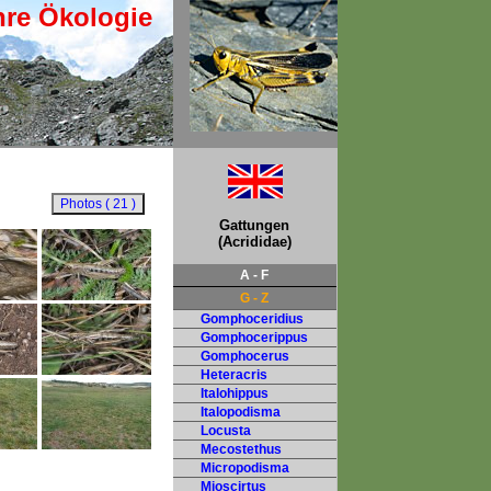
hre Ökologie
Gattungen
(Acrididae)
A - F
G - Z
Gomphoceridius
Gomphocerippus
Gomphocerus
Heteracris
Italohippus
Italopodisma
Locusta
Mecostethus
Micropodisma
Mioscirtus