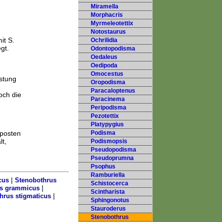
Miramella
Morphacris
Myrmeleotettix
Notostaurus
it S.
Ochrilidia
gt.
Odontopodisma
Oedaleus
Oedipoda
Omocestus
stung
Oropodisma
Paracaloptenus
och die
Paracinema
Peripodisma
Pezotettix
Platypygius
,
rposten
Podisma
t,
Podismopsis
Pseudopodisma
Pseudoprumna
Psophus
Ramburiella
|
cus
Stenobothrus
Schistocerca
|
us grammicus
Scintharista
|
hrus stigmaticus
Sphingonotus
Stauroderus
Stenobothrus