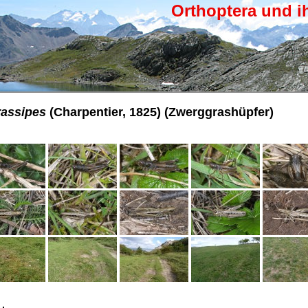
Orthoptera und i
rassipes
(Charpentier, 1825) (Zwerggrashüpfer)