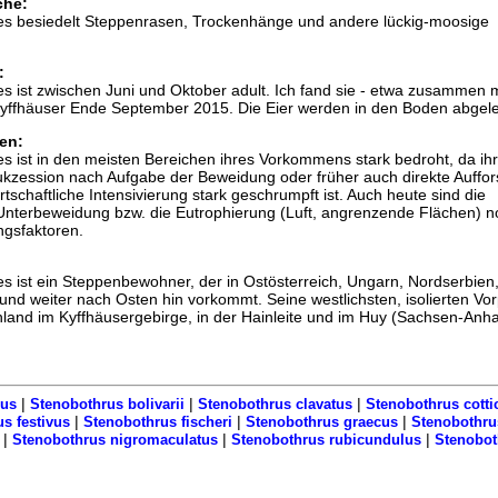
che:
es besiedelt Steppenrasen, Trockenhänge und andere lückig-moosige
:
s ist zwischen Juni und Oktober adult. Ich fand sie - etwa zusammen m
Kyffhäuser Ende September 2015. Die Eier werden in den Boden abgele
en:
s ist in den meisten Bereichen ihres Vorkommens stark bedroht, da ihr
zession nach Aufgabe der Beweidung oder früher auch direkte Auffor
rtschaftliche Intensivierung stark geschrumpft ist. Auch heute sind die
Unterbeweidung bzw. die Eutrophierung (Luft, angrenzende Flächen) n
ngsfaktoren.
s ist ein Steppenbewohner, der in Ostösterreich, Ungarn, Nordserbien
nd weiter nach Osten hin vorkommt. Seine westlichsten, isolierten Vo
chland im Kyffhäusergebirge, in der Hainleite und im Huy (Sachsen-Anhal
|
|
|
nus
Stenobothrus bolivarii
Stenobothrus clavatus
Stenobothrus cotti
|
|
|
s festivus
Stenobothrus fischeri
Stenobothrus graecus
Stenobothr
|
|
|
Stenobothrus nigromaculatus
Stenobothrus rubicundulus
Stenobot