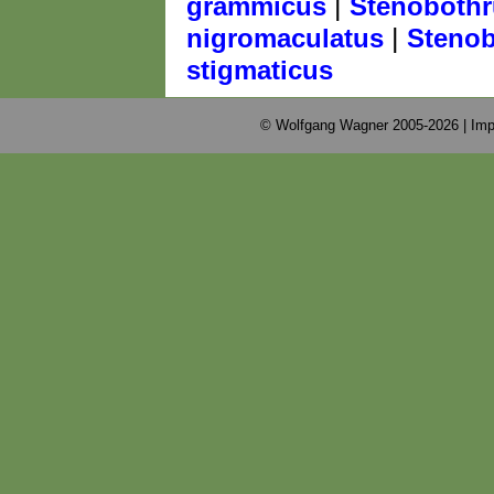
|
grammicus
Stenobothr
|
nigromaculatus
Stenob
stigmaticus
© Wolfgang Wagner 2005-2026 |
Imp