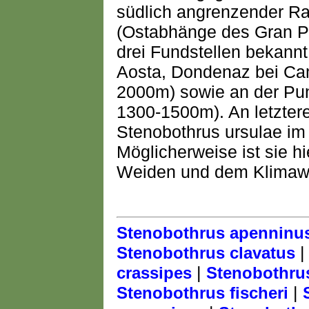
südlich angrenzender Ra
(Ostabhänge des Gran Par
drei Fundstellen bekann
Aosta, Dondenaz bei Cam
2000m) sowie an der Pun
1300-1500m). An letztere
Stenobothrus ursulae im
Möglicherweise ist sie h
Weiden und dem Klimawan
Stenobothrus apenninu
Stenobothrus clavatus
|
crassipes
Stenobothru
|
Stenobothrus fischeri