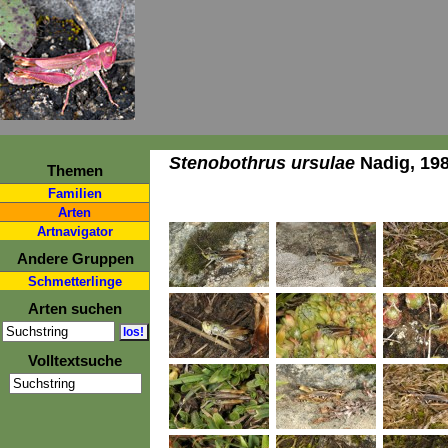
Stenobothrus ursulae
Nadig, 19
Themen
Familien
Arten
Artnavigator
Andere Gruppen
Schmetterlinge
Arten suchen
Volltextsuche