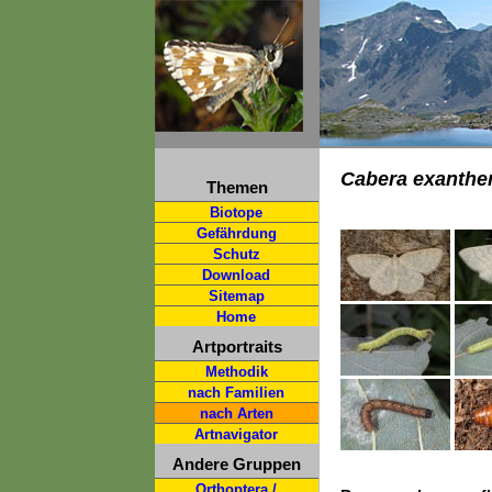
Cabera exanthe
Themen
Biotope
Gefährdung
Schutz
Download
Sitemap
Home
Artportraits
Methodik
nach Familien
nach Arten
Artnavigator
Andere Gruppen
Orthoptera /