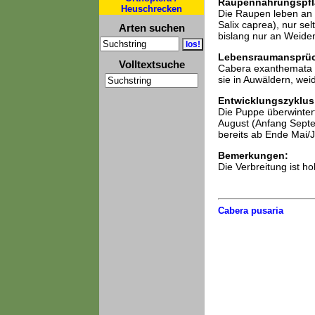
Raupennahrungspfl
Heuschrecken
Die Raupen leben an 
Salix caprea), nur se
Arten suchen
bislang nur an Weiden 
Lebensraumansprü
Volltextsuche
Cabera exanthemata b
sie in Auwäldern, wei
Entwicklungszyklus
Die Puppe überwintert.
August (Anfang Septem
bereits ab Ende Mai/
Bemerkungen:
Die Verbreitung ist ho
Cabera pusaria