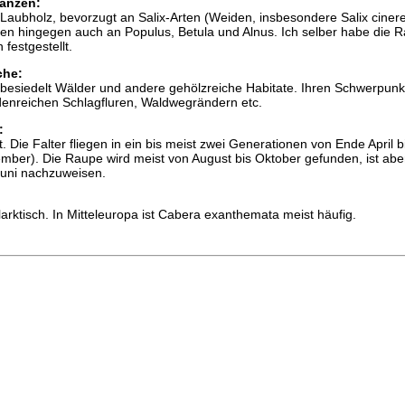
anzen:
Laubholz, bevorzugt an Salix-Arten (Weiden, insbesondere Salix ciner
lten hingegen auch an Populus, Betula und Alnus. Ich selber habe die 
festgestellt.
che:
esiedelt Wälder und andere gehölzreiche Habitate. Ihren Schwerpunk
denreichen Schlagfluren, Waldwegrändern etc.
:
 Die Falter fliegen in ein bis meist zwei Generationen von Ende April b
ber). Die Raupe wird meist von August bis Oktober gefunden, ist aber
Juni nachzuweisen.
larktisch. In Mitteleuropa ist Cabera exanthemata meist häufig.