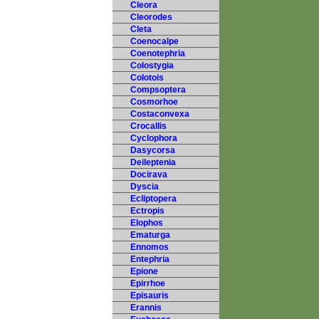
Cleora
Cleorodes
Cleta
Coenocalpe
Coenotephria
Colostygia
Colotois
Compsoptera
Cosmorhoe
Costaconvexa
Crocallis
Cyclophora
Dasycorsa
Deileptenia
Docirava
Dyscia
Ecliptopera
Ectropis
Elophos
Ematurga
Ennomos
Entephria
Epione
Epirrhoe
Episauris
Erannis