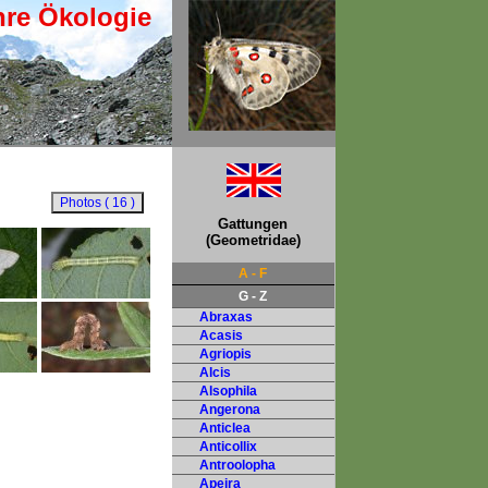
hre Ökologie
Gattungen
(Geometridae)
A - F
G - Z
Abraxas
Acasis
Agriopis
Alcis
Alsophila
Angerona
Anticlea
Anticollix
Antroolopha
Apeira