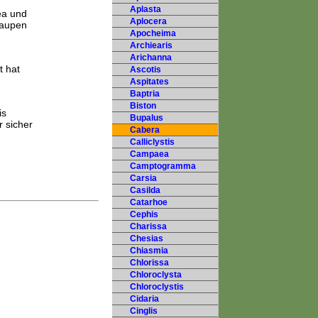
Aplasta
ea und
Aplocera
Raupen
Apocheima
Archiearis
Arichanna
t hat
Ascotis
Aspitates
Baptria
Biston
is
Bupalus
 sicher
Cabera
Calliclystis
Campaea
Camptogramma
Carsia
Casilda
Catarhoe
Cephis
Charissa
Chesias
Chiasmia
Chlorissa
Chloroclysta
Chloroclystis
Cidaria
Cinglis