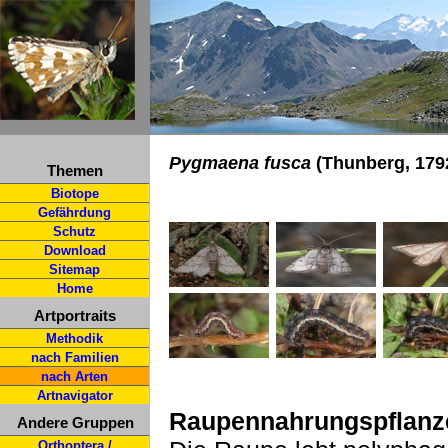
Pygmaena fusca
(Thunberg, 179
Themen
Biotope
Gefährdung
Schutz
Download
Sitemap
Home
Artportraits
Methodik
nach Familien
nach Arten
Artnavigator
Raupennahrungspflanz
Andere Gruppen
Orthoptera /