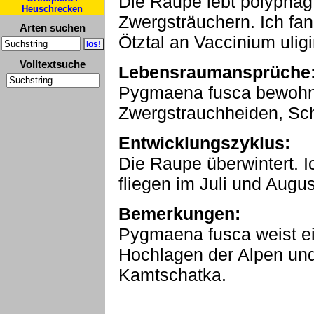
Die Raupe lebt polyphag
Heuschrecken
Zwergsträuchern. Ich fa
Arten suchen
Ötztal an Vaccinium uli
Volltextsuche
Lebensraumansprüche
Pygmaena fusca bewohnt 
Zwergstrauchheiden, Sch
Entwicklungszyklus:
Die Raupe überwintert. Ic
fliegen im Juli und Augus
Bemerkungen:
Pygmaena fusca weist ein
Hochlagen der Alpen und
Kamtschatka.