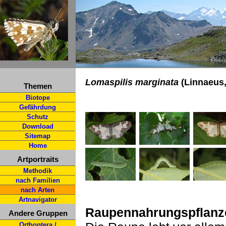
Lomaspilis marginata
(Linnaeus,
Themen
Biotope
Gefährdung
Schutz
Download
Sitemap
Home
Artportraits
Methodik
nach Familien
nach Arten
Artnavigator
Raupennahrungspflanz
Andere Gruppen
Orthoptera /