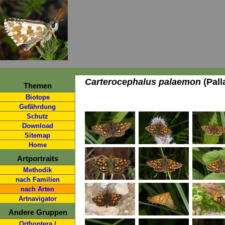
Carterocephalus palaemon
(Pall
Themen
Biotope
Gefährdung
Schutz
Download
Sitemap
Home
Artportraits
Methodik
nach Familien
nach Arten
Artnavigator
Andere Gruppen
Orthoptera /