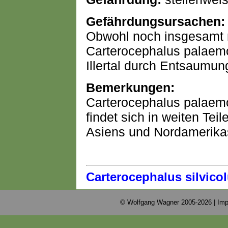
Gefährdungsursachen:
Obwohl noch insgesamt ni
Carterocephalus palaemo
Illertal durch Entsaumun
Bemerkungen:
Carterocephalus palaemon
findet sich in weiten Te
Asiens und Nordamerika
Carterocephalus silvico
© Wolfgang Wagner 2005-2026 |
Imp