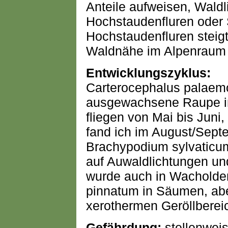
Anteile aufweisen, Waldl
Hochstaudenfluren oder 
Hochstaudenfluren steig
Waldnähe im Alpenraum 
Entwicklungszyklus:
Carterocephalus palaemo
ausgewachsene Raupe in 
fliegen von Mai bis Juni,
fand ich im August/Sept
Brachypodium sylvaticu
auf Auwaldlichtungen un
wurde auch in Wacholde
pinnatum in Säumen, abe
xerothermen Geröllbereic
Gefährdung:
stellenwei