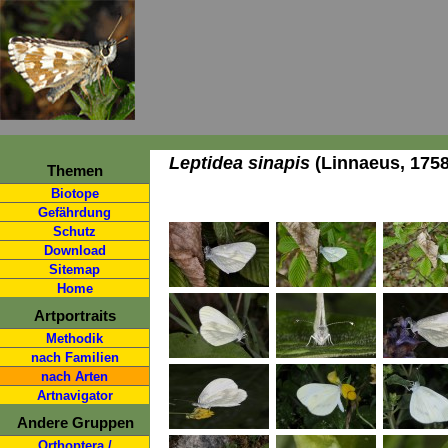
Leptidea sinapis
(Linnaeus, 1758
Themen
Biotope
Gefährdung
Schutz
Download
Sitemap
Home
Artportraits
Methodik
nach Familien
nach Arten
Artnavigator
Andere Gruppen
Orthoptera /