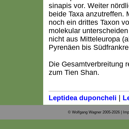
sinapis vor. Weiter nördli
beide Taxa anzutreffen. 
noch ein drittes Taxon vo
molekular unterscheiden 
nicht aus Mitteleuropa 
Pyrenäen bis Südfrankrei
Die Gesamtverbreitung r
zum Tien Shan.
|
Leptidea duponcheli
L
© Wolfgang Wagner 2005-2026 |
Imp