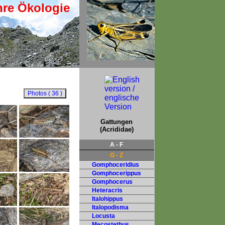
hre Ökologie
Gattungen
(Acrididae)
A - F
G - Z
Gomphoceridius
Gomphocerippus
Gomphocerus
Heteracris
Italohippus
Italopodisma
Locusta
Mecostethus