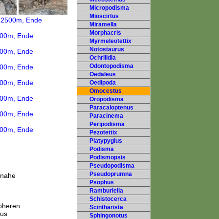
Micropodisma
Mioscirtus
Miramella
Morphacris
Myrmeleotettix
Notostaurus
Ochrilidia
Odontopodisma
Oedaleus
Oedipoda
Omocestus
Oropodisma
Paracaloptenus
Paracinema
Peripodisma
Pezotettix
Platypygius
Podisma
Podismopsis
Pseudopodisma
Pseudoprumna
 nahe
Psophus
Ramburiella
Schistocerca
öheren
Scintharista
tus
Sphingonotus