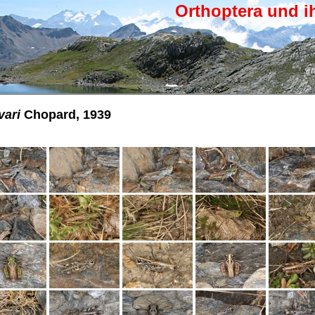
Orthoptera und i
vari
Chopard, 1939