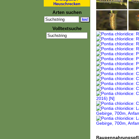
Heuschrecken
Arten suchen
Volltextsuche
Raupennahrungspfl