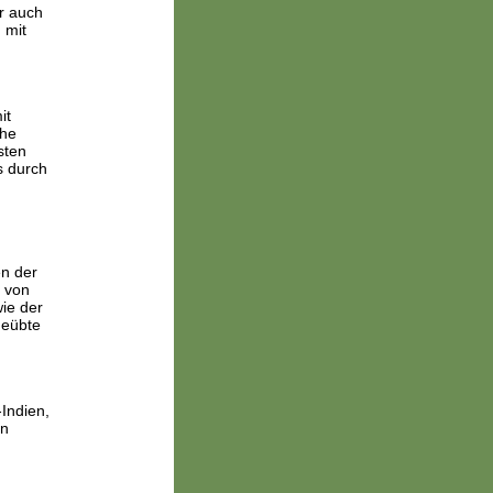
r auch
 mit
it
che
sten
s durch
en der
 von
ie der
geübte
-Indien,
en