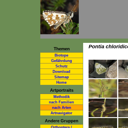
Pontia chloridic
Themen
Biotope
Gefährdung
Schutz
Download
Sitemap
Home
Artportraits
Methodik
nach Familien
nach Arten
Artnavigator
Andere Gruppen
Orthoptera /