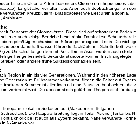
erster Linie an Cleome-Arten, besonders Cleome ornithopodioides, abe
maceae). Es gibt aber vor allem aus Asien auch Beobachtungen an den
verwandten Kreuzblütlern (Brassicaceae) wie Descurainia sophia,
 Arabis etc.
che:
iedelt Standorte der Cleome-Arten. Diese sind auf schotterigen Boden m
, seltener auch felsige Bereiche beschränkt. Damit diese Schotterberei
n sie regelmäßig mechanischen Störungen ausgesetzt sein. Die wichtig
ische oder dauerhaft wasserführende Bachläufe mit Schotterbett, wo e
g zu Umschichtungen kommt. Vor allem in Asien werden auch steile,
 felsige Hänge besiedelt. Sekundärstandorte können frisch angelegte
 Straßen oder andere frühe Sukzessionsstadien sein.
:
 nach Region in ein bis vier Generationen. Während in den höheren Lag
ine Generation im Frühsommer vorkommt, fliegen die Falter auf Zypern
 trockenen Sommer ist allerdings oft eine Pause zu beobachten, die w
ium verbracht wird. Die aposematisch gefärbten Raupen sind für das 
t in Europa nur lokal im Südosten auf (Mazedonien, Bulgarien,
Südrussland). Die Hauptverbreitung liegt in Teilen Asiens (Türkei bis N
 Pontia chloridice ist auch aus Zypern bekannt. Nahe verwandte Form
 in N-Amerika vor.