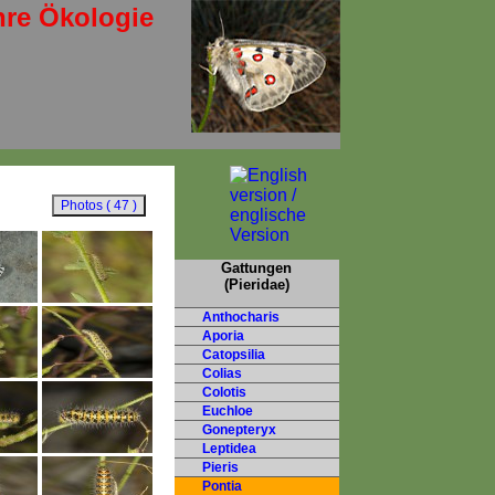
hre Ökologie
Gattungen
(Pieridae)
Anthocharis
Aporia
Catopsilia
Colias
Colotis
Euchloe
Gonepteryx
Leptidea
Pieris
Pontia