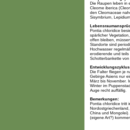
Die Raupen leben in 
Cleome iberica (Cleo
den Cleomaceae nahe 
Sisymbrium, Lepidium,
Lebensraumansprü
Pontia chloridice bes
spärlicher Vegetation
offen bleiben, müsse
Standorte sind period
Hochwasser regelmäßi
erodierende und teils
Schotterbankette von
Entwicklungszyklus
Die Falter fliegen je
Gebirge Asiens nur e
März bis November. Im
Winter im Puppenstad
Auge recht auffällig.
Bemerkungen:
Pontia chloridice trit
Nordostgriechenland, 
China und Mongolei).
(eigene Art?) kommen