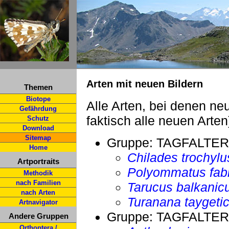
Arten mit neuen Bildern
Themen
Biotope
Alle Arten, bei denen n
Gefährdung
faktisch alle neuen Arten
Schutz
Download
Sitemap
Gruppe:
TAGFALTER
Home
Chilades trochylu
Artportraits
Polyommatus fab
Methodik
nach Familien
Tarucus balkanic
nach Arten
Turanana taygeti
Artnavigator
Gruppe:
TAGFALTER
Andere Gruppen
Orthoptera /