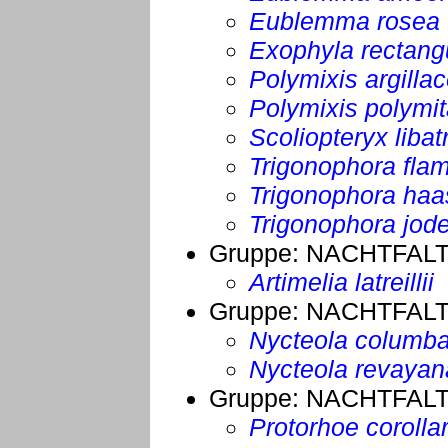
Eublemma rosea
Exophyla rectangu
Polymixis argilla
Polymixis polymi
Scoliopteryx libat
Trigonophora fl
Trigonophora haa
Trigonophora jod
Gruppe:
NACHTFAL
Artimelia latreillii
Gruppe:
NACHTFAL
Nycteola columb
Nycteola revayan
Gruppe:
NACHTFAL
Protorhoe corollar