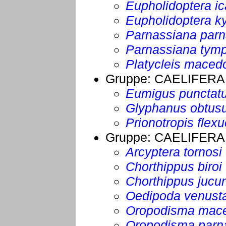
Eupholidoptera ic
Eupholidoptera k
Parnassiana parn
Parnassiana tymp
Platycleis maced
Gruppe:
CAELIFERA
Eumigus punctat
Glyphanus obtus
Prionotropis flex
Gruppe:
CAELIFERA
Arcyptera tornosi
Chorthippus biroi
Chorthippus jucu
Oedipoda venust
Oropodisma mac
Oropodisma parn