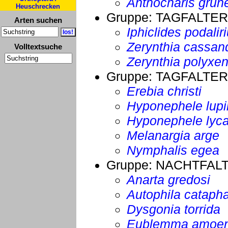
Anthocharis grune
Heuschrecken
Gruppe:
TAGFALTER
Arten suchen
Iphiclides podalir
Zerynthia cassan
Volltextsuche
Zerynthia polyxe
Gruppe:
TAGFALTER
Erebia christi
Hyponephele lup
Hyponephele lyc
Melanargia arge
Nymphalis egea
Gruppe:
NACHTFAL
Anarta gredosi
Autophila cataph
Dysgonia torrida
Eublemma amoe