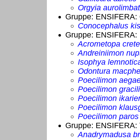
Orgyia aurolimba
Gruppe:
ENSIFERA
:
Conocephalus kis
Gruppe:
ENSIFERA
:
Acrometopa crete
Andreiniimon nupt
Isophya lemnotic
Odontura macphe
Poecilimon aega
Poecilimon gracil
Poecilimon ikarie
Poecilimon klaus
Poecilimon paros
Gruppe:
ENSIFERA
:
Anadrymadusa br