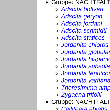
Gruppe:
NACHTFAL
Adscita bolivari
Adscita geryon
Adscita jordani
Adscita schmidti
Adscita statices
Jordanita chloros
Jordanita globula
Jordanita hispani
Jordanita subsol
Jordanita tenuico
Jordanita vartian
Theresimima amp
Zygaena trifolii
Gruppe:
NACHTFAL
Calliteara abietis