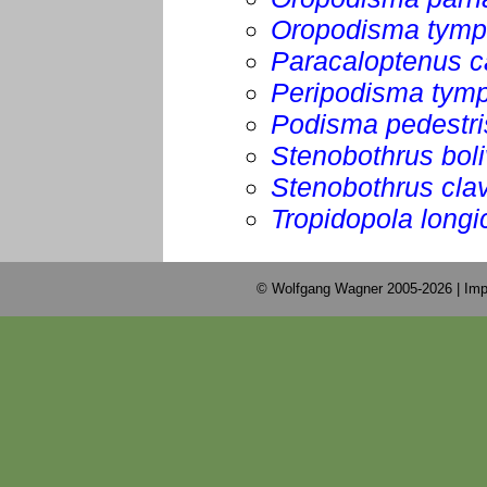
Oropodisma tymp
Paracaloptenus c
Peripodisma tymp
Podisma pedestri
Stenobothrus boli
Stenobothrus cla
Tropidopola longi
© Wolfgang Wagner 2005-2026 |
Imp