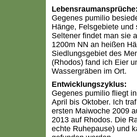
Lebensraumansprüche
Gegenes pumilio besiede
Hänge, Felsgebiete und 
Seltener findet man sie a
1200m NN an heißen Hä
Siedlungsgebiet des Men
(Rhodos) fand ich Eier 
Wassergräben im Ort.
Entwicklungszyklus:
Gegenes pumilio fliegt i
April bis Oktober. Ich tr
ersten Maiwoche 2009 a
2013 auf Rhodos. Die Ra
echte Ruhepause) und ka