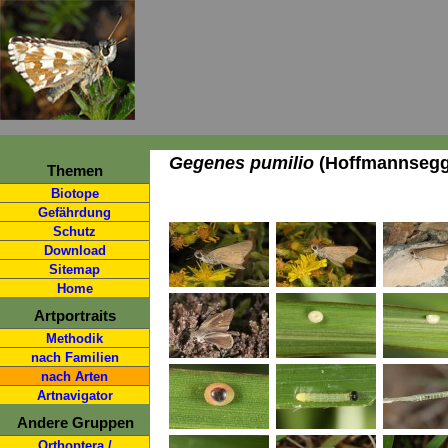
Gegenes pumilio
(Hoffmannsegg
Themen
Biotope
Gefährdung
Schutz
Download
Sitemap
Home
Artportraits
Methodik
nach Familien
nach Arten
Artnavigator
Andere Gruppen
Orthoptera /