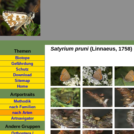
Satyrium pruni
(Linnaeus, 1758) 
Themen
Biotope
Gefährdung
Schutz
Download
Sitemap
Home
Artportraits
Methodik
nach Familien
nach Arten
Artnavigator
Andere Gruppen
Orthoptera /