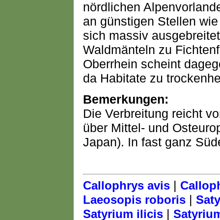
nördlichen Alpenvorlande
an günstigen Stellen wie
sich massiv ausgebreite
Waldmänteln zu Fichtenfo
Oberrhein scheint dageg
da Habitate zu trockenh
Bemerkungen:
Die Verbreitung reicht 
über Mittel- und Osteuro
Japan). In fast ganz Süd
|
Callophrys avis
Callop
|
Laeosopis roboris
Saty
|
Satyrium ilicis
Satyrium