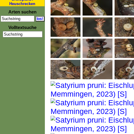
Heuschrecken
Arten suchen
Volltextsuche