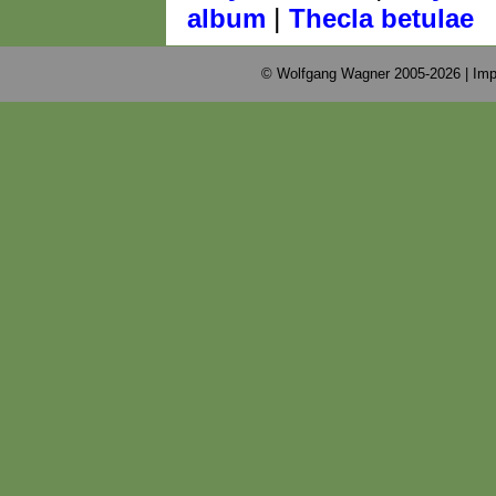
|
album
Thecla betulae
© Wolfgang Wagner 2005-2026 |
Imp