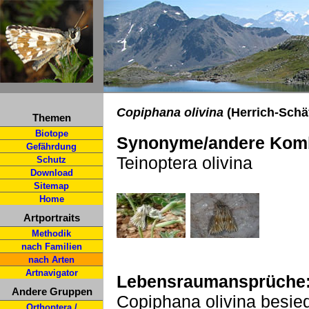
Copiphana olivina
(Herrich-Schäf
Themen
Biotope
Synonyme/andere Komb
Gefährdung
Teinoptera olivina
Schutz
Download
Sitemap
Home
Artportraits
Methodik
nach Familien
nach Arten
Artnavigator
Lebensraumansprüche
Andere Gruppen
Copiphana olivina besied
Orthoptera /