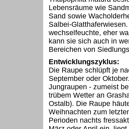
Lebensräume wie Sandm
Sand sowie Wacholderh
Salbei-Glatthaferwiesen. 
wechselfeuchte, eher w
kann sie sich auch in we
Bereichen von Siedlungs
Entwicklungszyklus:
Die Raupe schlüpft je n
September oder Oktober.
Jungraupen - zumeist bei
trübem Wetter an Grash
Ostalb). Die Raupe häute
Weihnachten zum letzten
Perioden nachts fressakti
März oder April ein, lie