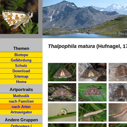
Thalpophila matura
(Hufnagel, 1
Themen
Biotope
Gefährdung
Schutz
Download
Sitemap
Home
Artportraits
Methodik
nach Familien
nach Arten
Artnavigator
Andere Gruppen
Orthoptera /