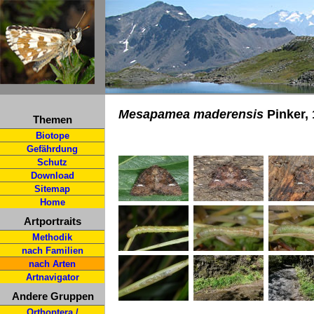
Mesapamea maderensis
Pinker,
Themen
Biotope
Gefährdung
Schutz
Download
Sitemap
Home
Artportraits
Methodik
nach Familien
nach Arten
Artnavigator
Andere Gruppen
Orthoptera /