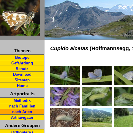
Cupido alcetas
(Hoffmannsegg, 
Themen
Biotope
Gefährdung
Schutz
Download
Sitemap
Home
Artportraits
Methodik
nach Familien
nach Arten
Artnavigator
Andere Gruppen
Orthoptera /