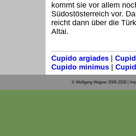
kommt sie vor allem noch
Südostösterreich vor. D
reicht dann über die Tür
Altai.
|
Cupido argiades
Cupid
|
Cupido minimus
Cupid
© Wolfgang Wagner 2005-2026 |
Imp