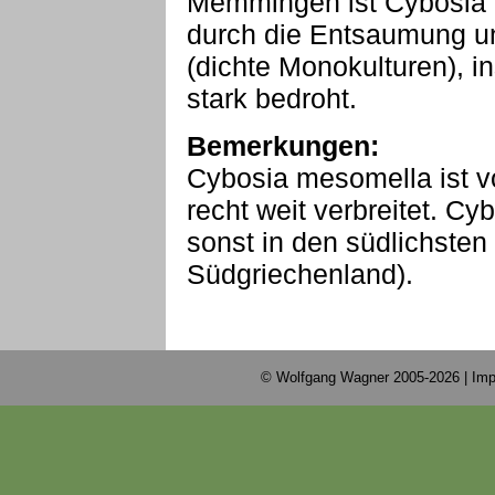
Memmingen ist Cybosia m
durch die Entsaumung u
(dichte Monokulturen), i
stark bedroht.
Bemerkungen:
Cybosia mesomella ist v
recht weit verbreitet. C
sonst in den südlichsten
Südgriechenland).
© Wolfgang Wagner 2005-2026 |
Imp