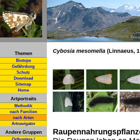
Cybosia mesomella
(Linnaeus, 1
Themen
Biotope
Gefährdung
Schutz
Download
Sitemap
Home
Artportraits
Methodik
nach Familien
nach Arten
Artnavigator
Raupennahrungspflanz
Andere Gruppen
Orthoptera /