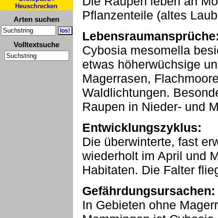
Die Raupen leben an Mo
Heuschrecken
Pflanzenteile (altes Laub 
Arten suchen
Lebensraumansprüche
Volltextsuche
Cybosia mesomella besie
etwas höherwüchsige und
Magerrasen, Flachmoor
Waldlichtungen. Besonder
Raupen in Nieder- und Mi
Entwicklungszyklus:
Die überwinterte, fast e
wiederholt im April und 
Habitaten. Die Falter flie
Gefährdungsursachen:
In Gebieten ohne Magerr