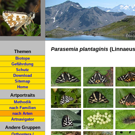
Parasemia plantaginis
(Linnaeus
Themen
Biotope
Gefährdung
Schutz
Download
Sitemap
Home
Artportraits
Methodik
nach Familien
nach Arten
Artnavigator
Andere Gruppen
Orthoptera /