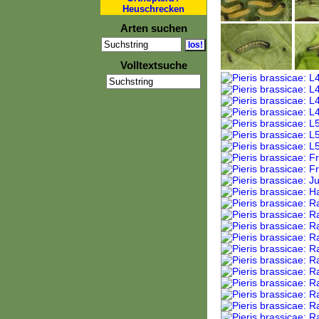
Heuschrecken
Arten suchen
Volltextsuche