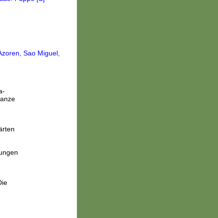
a-
lanze
ärten
dungen
Die