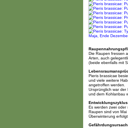
Raupennahrungspfl
Die Raupen fressen a
Arten, auch gelegent
(beide ebenfalls mit S
Lebensraumansprü
Pieris brassicae besi
und viele weitere Hab
angetroffen werden.
Ursprünglich war der
und dem Kohlanbau wu
Entwicklungszyklus
Es werden zwei oder s
Raupen sind von Mai b
Überwinterung erfolgt
Gefährdungsursach