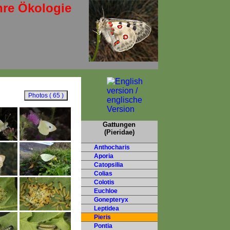
hre Ökologie
Gattungen
(Pieridae)
Anthocharis
Aporia
Catopsilia
Colias
Colotis
Euchloe
Gonepteryx
Leptidea
Pieris
Pontia