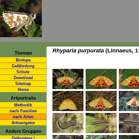
Rhyparia purpurata
(Linnaeus, 1
Themen
Biotope
Gefährdung
Schutz
Download
Sitemap
Home
Artportraits
Methodik
nach Familien
nach Arten
Artnavigator
Andere Gruppen
Orthoptera /