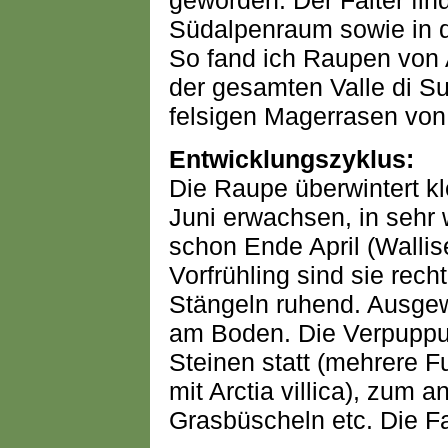
geworden. Der Falter fin
Südalpenraum sowie in d
So fand ich Raupen von A
der gesamten Valle di Sus
felsigen Magerrasen vo
Entwicklungszyklus:
Die Raupe überwintert k
Juni erwachsen, in seh
schon Ende April (Wallis
Vorfrühling sind sie recht
Stängeln ruhend. Ausge
am Boden. Die Verpuppun
Steinen statt (mehrere F
mit Arctia villica), zum a
Grasbüscheln etc. Die Fal