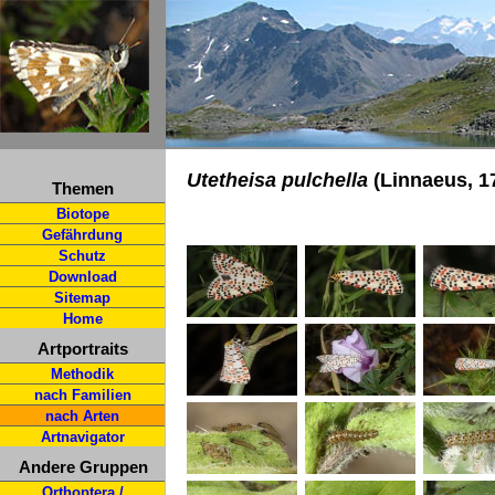
Utetheisa pulchella
(Linnaeus, 1
Themen
Biotope
Gefährdung
Schutz
Download
Sitemap
Home
Artportraits
Methodik
nach Familien
nach Arten
Artnavigator
Andere Gruppen
Orthoptera /