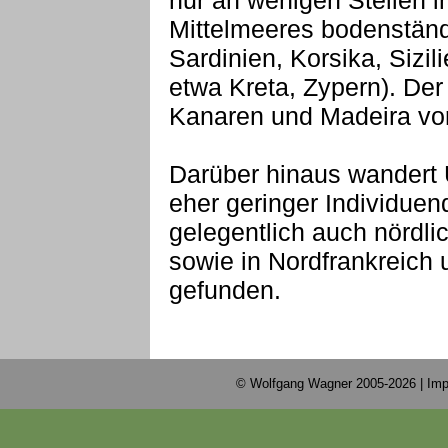
nur an wenigen Stellen 
Mittelmeeres bodenständ
Sardinien, Korsika, Sizil
etwa Kreta, Zypern). Der
Kanaren und Madeira vor
Darüber hinaus wandert U
eher geringer Individue
gelegentlich auch nördli
sowie in Nordfrankreich 
gefunden.
© Wolfgang Wagner 2005-2026 |
Imp