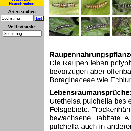
Heuschrecken
Arten suchen
Volltextsuche
Raupennahrungspflanz
Die Raupen leben polyph
bevorzugen aber offenba
Boraginaceae wie Echium
Lebensraumansprüche
Utetheisa pulchella besi
Felsgebiete, Trockenhän
bewachsene Habitate. A
pulchella auch in andere