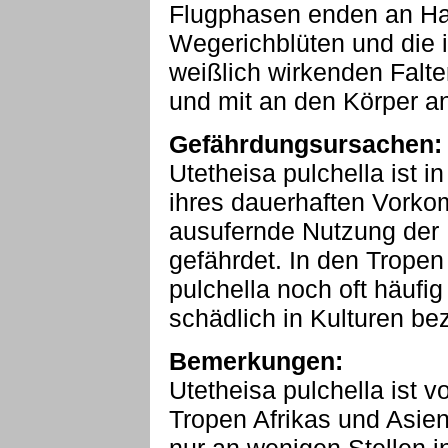
Flugphasen enden an Ha
Wegerichblüten und die i
weißlich wirkenden Falter
und mit an den Körper an
Gefährdungsursachen:
Utetheisa pulchella ist 
ihres dauerhaften Vorko
ausufernde Nutzung der K
gefährdet. In den Tropen
pulchella noch oft häufi
schädlich in Kulturen be
Bemerkungen:
Utetheisa pulchella ist 
Tropen Afrikas und Asiens