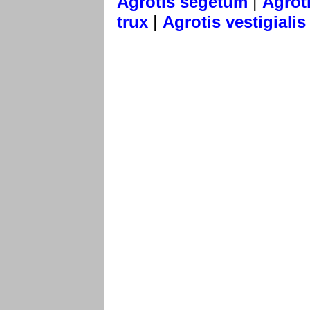
|
Agrotis segetum
Agrot
|
trux
Agrotis vestigialis