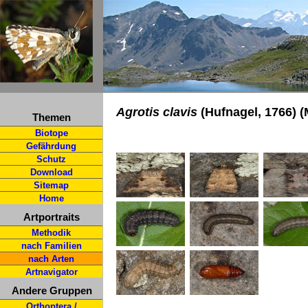
Agrotis clavis
(Hufnagel, 1766) 
Themen
Biotope
Gefährdung
Schutz
Download
Sitemap
Home
Artportraits
Methodik
nach Familien
nach Arten
Artnavigator
Andere Gruppen
Orthoptera /