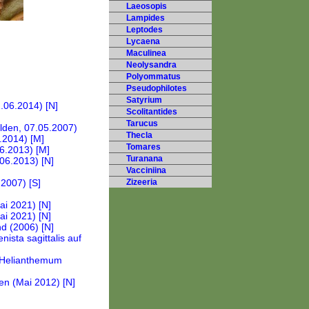
Laeosopis
Lampides
Leptodes
Lycaena
Maculinea
Neolysandra
Polyommatus
Pseudophilotes
Satyrium
Scolitantides
Tarucus
Thecla
Tomares
Turanana
Vacciniina
Zizeeria