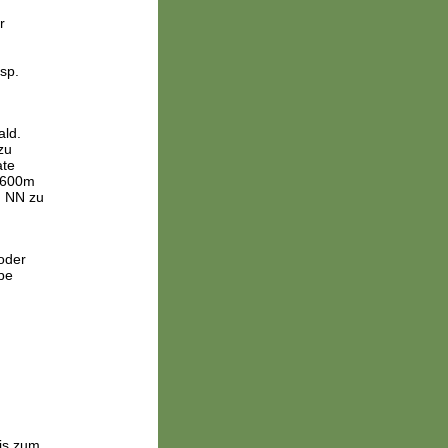
r
n
sp.
ald.
zu
ate
 2600m
m NN zu
oder
pe
bis zum