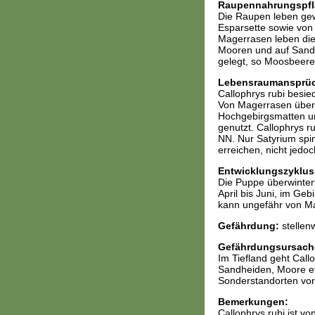
Raupennahrungspfl
Die Raupen leben gew
Esparsette sowie von
Magerrasen leben die
Mooren und auf Sandh
gelegt, so Moosbeere
Lebensraumansprü
Callophrys rubi besie
Von Magerrasen über 
Hochgebirgsmatten un
genutzt. Callophrys ru
NN. Nur Satyrium sp
erreichen, nicht jedo
Entwicklungszyklus
Die Puppe überwintert
April bis Juni, im Ge
kann ungefähr von Ma
Gefährdung:
stellen
Gefährdungsursach
Im Tiefland geht Cal
Sandheiden, Moore et
Sonderstandorten vor.
Bemerkungen:
Callophrys rubi ist v