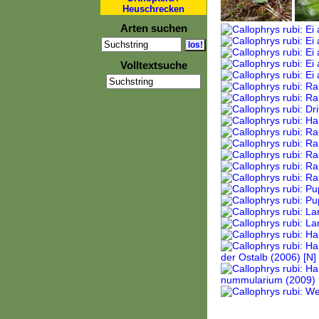
Heuschrecken
Arten suchen
Volltextsuche