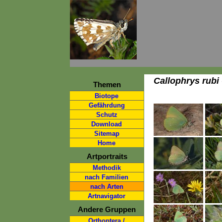
Callophrys rubi
Themen
Biotope
Gefährdung
Schutz
Download
Sitemap
Home
Artportraits
Methodik
nach Familien
nach Arten
Artnavigator
Andere Gruppen
Orthoptera /