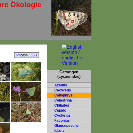
hre Ökologie
Gattungen
(Lycaenidae)
Azanus
Cacyreus
Callophrys
Celastrina
Chilades
Cupido
Cyclyrius
Favonius
Glaucopsyche
Iolana