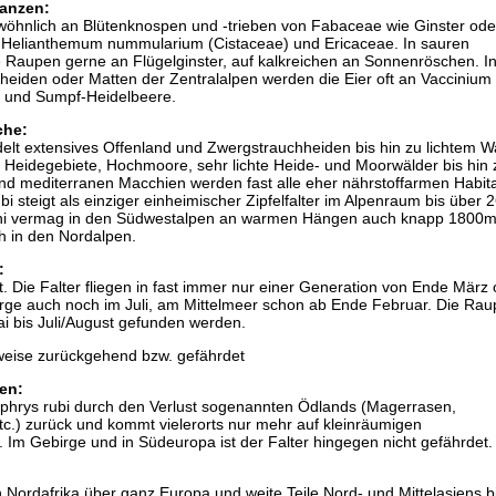
anzen:
öhnlich an Blütenknospen und -trieben von Fabaceae wie Ginster ode
 Helianthemum nummularium (Cistaceae) und Ericaceae. In sauren
 Raupen gerne an Flügelginster, auf kalkreichen an Sonnenröschen. I
eiden oder Matten der Zentralalpen werden die Eier oft an Vaccinium 
 und Sumpf-Heidelbeere.
che:
delt extensives Offenland und Zwergstrauchheiden bis hin zu lichtem W
Heidegebiete, Hochmoore, sehr lichte Heide- und Moorwälder bis hin 
d mediterranen Macchien werden fast alle eher nährstoffarmen Habit
bi steigt als einziger einheimischer Zipfelfalter im Alpenraum bis über
ini vermag in den Südwestalpen an warmen Hängen auch knapp 1800
ch in den Nordalpen.
:
. Die Falter fliegen in fast immer nur einer Generation von Ende März 
birge auch noch im Juli, am Mittelmeer schon ab Ende Februar. Die Rau
i bis Juli/August gefunden werden.
weise zurückgehend bzw. gefährdet
en:
lophrys rubi durch den Verlust sogenannten Ödlands (Magerrasen,
c.) zurück und kommt vielerorts nur mehr auf kleinräumigen
 Im Gebirge und in Südeuropa ist der Falter hingegen nicht gefährdet.
on Nordafrika über ganz Europa und weite Teile Nord- und Mittelasiens 