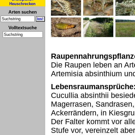
Heuschrecken
Arten suchen
Volltextsuche
Raupennahrungspflanz
Die Raupen leben an Art
Artemisia absinthium und
Lebensraumansprüche
Cucullia absinthii besied
Magerrasen, Sandrasen
Ackerrändern, in Kiesgr
Der Falter kommt vor all
Stufe vor, vereinzelt ab