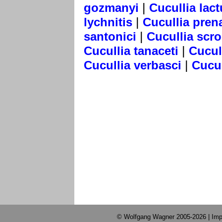
|
gozmanyi
Cucullia lac
|
lychnitis
Cucullia pren
|
santonici
Cucullia scr
|
Cucullia tanaceti
Cucul
|
Cucullia verbasci
Cucul
© Wolfgang Wagner 2005-2026 |
Imp