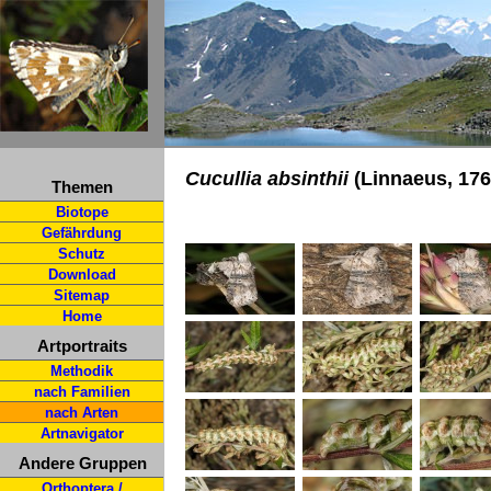
Cucullia absinthii
(Linnaeus, 176
Themen
Biotope
Gefährdung
Schutz
Download
Sitemap
Home
Artportraits
Methodik
nach Familien
nach Arten
Artnavigator
Andere Gruppen
Orthoptera /