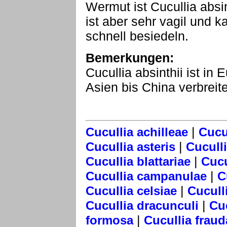
Wermut ist Cucullia absi
ist aber sehr vagil und 
schnell besiedeln.
Bemerkungen:
Cucullia absinthii ist i
Asien bis China verbreite
|
Cucullia achilleae
Cucu
|
Cucullia asteris
Cucull
|
Cucullia blattariae
Cucu
|
Cucullia campanulae
C
|
Cucullia celsiae
Cucull
|
Cucullia dracunculi
Cu
|
formosa
Cucullia fraud