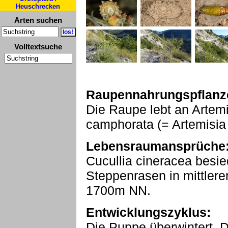
Heuschrecken
Arten suchen
Volltextsuche
Raupennahrungspflanz
Die Raupe lebt an Artemis
camphorata (= Artemisia 
Lebensraumansprüche
Cucullia cineracea besi
Steppenrasen in mittler
1700m NN.
Entwicklungszyklus:
Die Puppe überwintert. Di