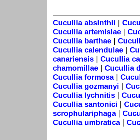
|
Cucullia absinthii
Cucul
|
Cucullia artemisiae
Cuc
|
Cucullia barthae
Cucull
|
Cucullia calendulae
Cu
|
canariensis
Cucullia c
|
chamomillae
Cucullia 
|
Cucullia formosa
Cucul
|
Cucullia gozmanyi
Cuc
|
Cucullia lychnitis
Cucul
|
Cucullia santonici
Cucu
|
scrophulariphaga
Cucu
|
Cucullia umbratica
Cuc