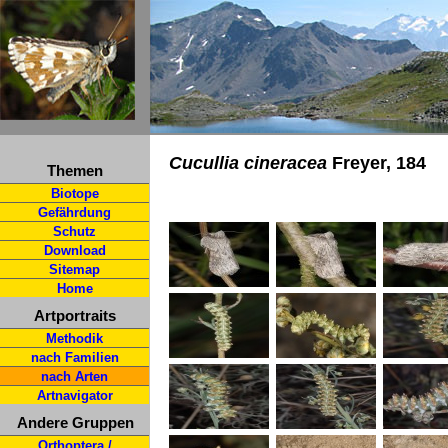
Cucullia cineracea
Freyer, 184
Themen
Biotope
Gefährdung
Schutz
Download
Sitemap
Home
Artportraits
Methodik
nach Familien
nach Arten
Artnavigator
Andere Gruppen
Orthoptera /