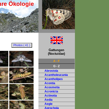
hre Ökologie
Gattungen
(Noctuidae)
A - F
G - Z
Abrostola
Acantholeucania
Acantholipes
Acontia
Acosmetia
Acronicta
Actinotia
Aedia
Aegle
Agrochola