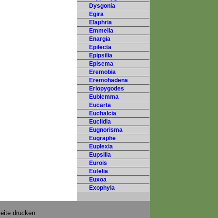
Dysgonia
Egira
Elaphria
Emmelia
Enargia
Epilecta
Epipsilia
Episema
Eremobia
Eremohadena
Eriopygodes
Eublemma
Eucarta
Euchalcia
Euclidia
Eugnorisma
Eugraphe
Euplexia
Eupsilia
Eurois
Eutelia
Euxoa
Exophyla
eite drucken