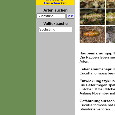
Heuschrecken
Arten suchen
Volltextsuche
Raupennahrungspfl
Die Raupen leben meis
Arten.
Lebensraumansprü
Cucullia formosa bes
Entwicklungszyklus
Die Falter fliegen sp
Oktober. Mitte Oktob
Anfang November mit 
Gefährdungsursach
Cucullia formosa hat
Standorte verloren.