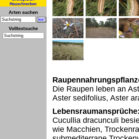
Heuschrecken
Arten suchen
Volltextsuche
Raupennahrungspflanz
Die Raupen leben an Aster
Aster sedifolius, Aster a
Lebensraumansprüche
Cucullia dracunculi besi
wie Macchien, Trockenra
submediterrane Trocken