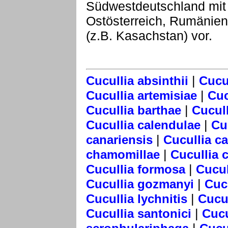
Südwestdeutschland mit M
Ostösterreich, Rumänien
(z.B. Kasachstan) vor.
|
Cucullia absinthii
Cucul
|
Cucullia artemisiae
Cuc
|
Cucullia barthae
Cucull
|
Cucullia calendulae
Cu
|
canariensis
Cucullia c
|
chamomillae
Cucullia 
|
Cucullia formosa
Cucul
|
Cucullia gozmanyi
Cuc
|
Cucullia lychnitis
Cucul
|
Cucullia santonici
Cucu