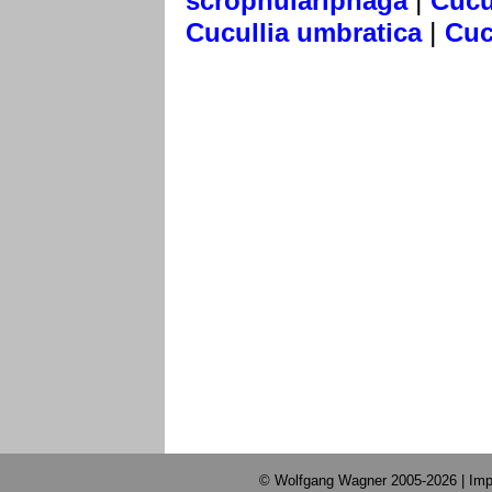
|
scrophulariphaga
Cucu
|
Cucullia umbratica
Cuc
© Wolfgang Wagner 2005-2026 |
Imp