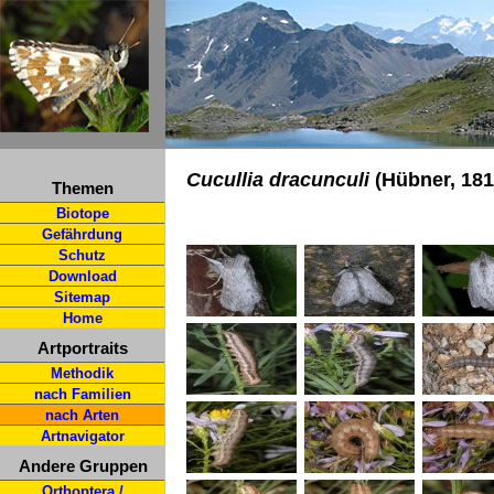
Cucullia dracunculi
(Hübner, 181
Themen
Biotope
Gefährdung
Schutz
Download
Sitemap
Home
Artportraits
Methodik
nach Familien
nach Arten
Artnavigator
Andere Gruppen
Orthoptera /