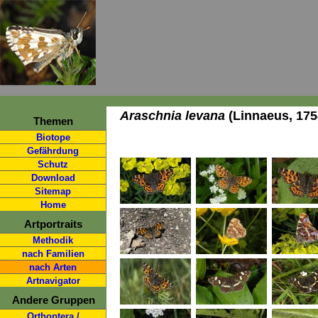
Araschnia levana
(Linnaeus, 175
Themen
Biotope
Gefährdung
Schutz
Download
Sitemap
Home
Artportraits
Methodik
nach Familien
nach Arten
Artnavigator
Andere Gruppen
Orthoptera /