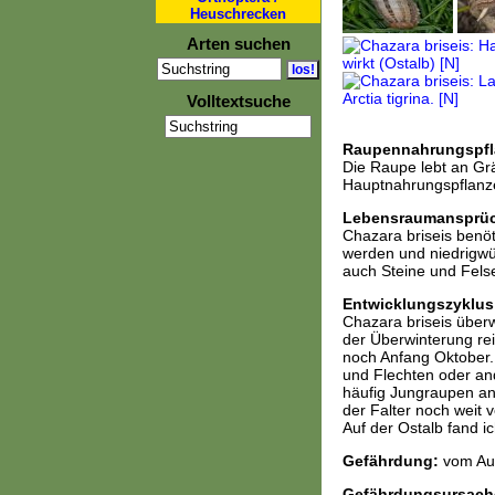
Heuschrecken
Arten suchen
Volltextsuche
Raupennahrungspfl
Die Raupe lebt an Grä
Hauptnahrungspflanze 
Lebensraumansprü
Chazara briseis benöt
werden und niedrigwüc
auch Steine und Felse
Entwicklungszyklus
Chazara briseis über
der Überwinterung rein
noch Anfang Oktober.
und Flechten oder and
häufig Jungraupen an 
der Falter noch weit 
Auf der Ostalb fand i
Gefährdung:
vom Aus
Gefährdungsursach