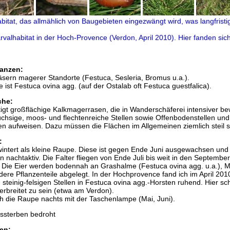
anzen:
sern magerer Standorte (Festuca, Sesleria, Bromus u.a.).
ist Festuca ovina agg. (auf der Ostalab oft Festuca guestfalica).
che:
igt großflächige Kalkmagerrasen, die in Wanderschäferei intensiver be
hsige, moos- und flechtenreiche Stellen sowie Offenbodenstellen und 
n aufweisen. Dazu müssen die Flächen im Allgemeinen ziemlich steil s
:
wintert als kleine Raupe. Diese ist gegen Ende Juni ausgewachsen und
 nachtaktiv. Die Falter fliegen von Ende Juli bis weit in den September,
 Die Eier werden bodennah an Grashalme (Festuca ovina agg. u.a.), 
ere Pflanzenteile abgelegt. In der Hochprovence fand ich im April 201
steinig-felsigen Stellen in Festuca ovina agg.-Horsten ruhend. Hier sch
verbreitet zu sein (etwa am Verdon).
ch die Raupe nachts mit der Taschenlampe (Mai, Juni).
sterben bedroht
en: