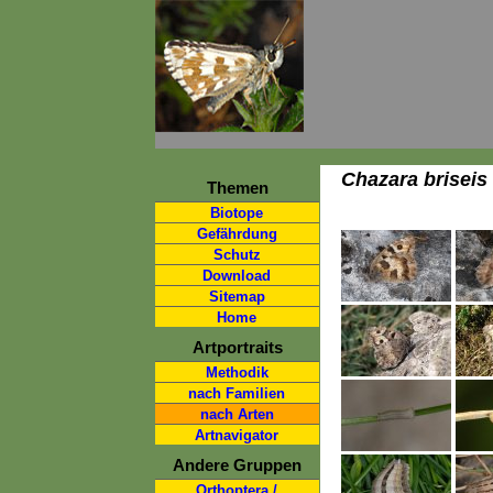
Chazara briseis
Themen
Biotope
Gefährdung
Schutz
Download
Sitemap
Home
Artportraits
Methodik
nach Familien
nach Arten
Artnavigator
Andere Gruppen
Orthoptera /