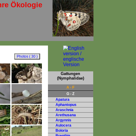
hre Ökologie
Gattungen
(Nymphalidae)
A - F
G - Z
Apatura
Aphantopus
Araschnia
Arethusana
Argynnis
Aulocera
Boloria
Brenthis