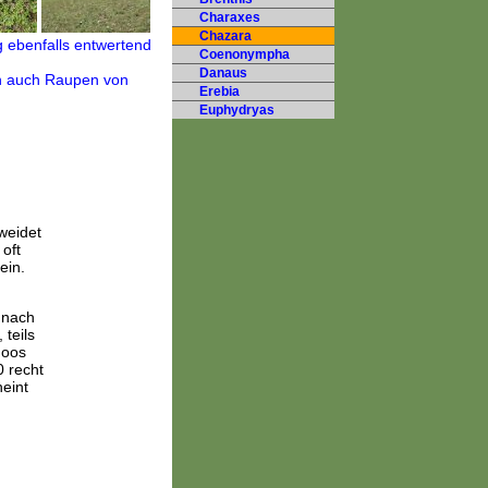
Charaxes
Chazara
Coenonympha
Danaus
Erebia
Euphydryas
weidet
oft
ein.
 nach
 teils
Moos
0 recht
eint