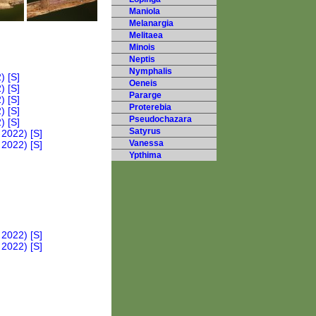
Maniola
Melanargia
Melitaea
Minois
Neptis
Nymphalis
Oeneis
Pararge
Proterebia
Pseudochazara
Satyrus
Vanessa
Ypthima