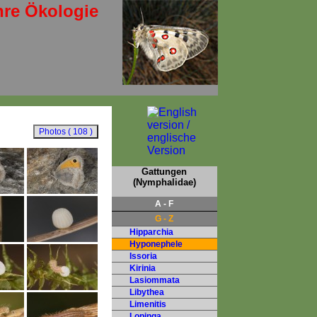
hre Ökologie
Gattungen
(Nymphalidae)
A - F
G - Z
Hipparchia
Hyponephele
Issoria
Kirinia
Lasiommata
Libythea
Limenitis
Lopinga