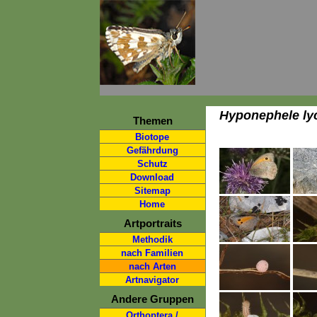
Hyponephele ly
Themen
Biotope
Gefährdung
Schutz
Download
Sitemap
Home
Artportraits
Methodik
nach Familien
nach Arten
Artnavigator
Andere Gruppen
Orthoptera /