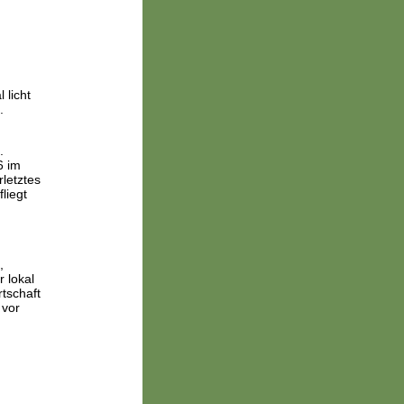
licht
.
.
6 im
letztes
liegt
,
 lokal
tschaft
 vor