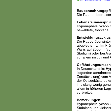
Raupennahrungspfl
Die Raupen befressen
Lebensraumansprü
Hyponephele lycaon b
bewaldete, trockene 
Entwicklungszyklus
Die Raupe überwinter
abgelegten Ei. Im Fr
Wallis auf 2000 m (vo
Stadium) oder bei Ara
vor allem im Juli und
Gefährdungsursach
In Deutschland ist H
liegenden xerotherm
Zerstückelung) vom A
der Ostseeküste bekan
in bislang wenig genu
allem in höheren Lag
verbreitet.
Bemerkungen:
Hyponephele lycaon ko
Südalpen und kleinere