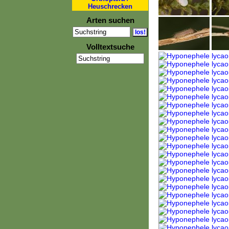
Heuschrecken
Arten suchen
Volltextsuche