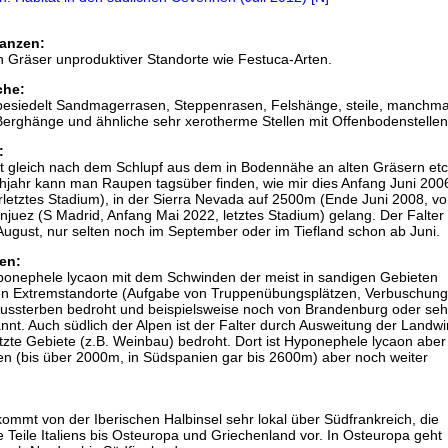
anzen:
 Gräser unproduktiver Standorte wie Festuca-Arten.
che:
esiedelt Sandmagerrasen, Steppenrasen, Felshänge, steile, manchmal 
Berghänge und ähnliche sehr xerotherme Stellen mit Offenbodenstellen
:
t gleich nach dem Schlupf aus dem in Bodennähe an alten Gräsern etc
ühjahr kann man Raupen tagsüber finden, wie mir dies Anfang Juni 200
rletztes Stadium), in der Sierra Nevada auf 2500m (Ende Juni 2008, vor
njuez (S Madrid, Anfang Mai 2022, letztes Stadium) gelang. Der Falter f
 August, nur selten noch im September oder im Tiefland schon ab Juni.
en:
yponephele lycaon mit dem Schwinden der meist in sandigen Gebieten
en Extremstandorte (Aufgabe von Truppenübungsplätzen, Verbuschung
ussterben bedroht und beispielsweise noch von Brandenburg oder sehr
nt. Auch südlich der Alpen ist der Falter durch Ausweitung der Landwir
tzte Gebiete (z.B. Weinbau) bedroht. Dort ist Hyponephele lycaon aber
en (bis über 2000m, in Südspanien gar bis 2600m) aber noch weiter
mmt von der Iberischen Halbinsel sehr lokal über Südfrankreich, die
 Teile Italiens bis Osteuropa und Griechenland vor. In Osteuropa geht