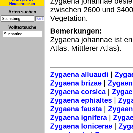
Zygaena johannae besie
Heuschrecken
zwischen 2600 und 3400
Arten suchen
Vegetation.
Volltextsuche
Bemerkungen:
Zygaena johannae ist e
Atlas, Mittlerer Atlas).
|
Zygaena alluaudi
Zyga
|
Zygaena brizae
Zygaena
|
Zygaena corsica
Zygae
|
Zygaena ephialtes
Zyga
|
Zygaena fausta
Zygaena
|
Zygaena ignifera
Zygae
|
Zygaena lonicerae
Zyga