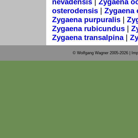
|
nevadensis
Zygaena oc
|
osterodensis
Zygaena 
|
Zygaena purpuralis
Zy
|
Zygaena rubicundus
Z
|
Zygaena transalpina
Zy
© Wolfgang Wagner 2005-2026 |
Imp