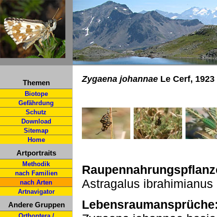
Zygaena johannae
Le Cerf, 1923
Themen
Biotope
Gefährdung
Schutz
Download
Sitemap
Home
Artportraits
Methodik
Raupennahrungspflanz
nach Familien
Astragalus ibrahimianus
nach Arten
Artnavigator
Lebensraumansprüche
Andere Gruppen
Orthoptera /