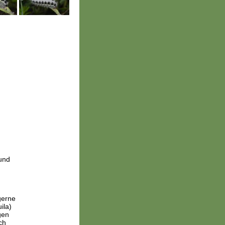
und
gerne
ila)
gen
ch