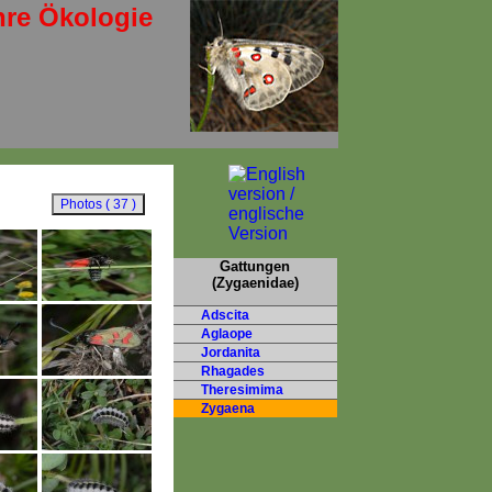
hre Ökologie
Gattungen
(Zygaenidae)
Adscita
Aglaope
Jordanita
Rhagades
Theresimima
Zygaena