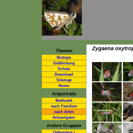
Zygaena oxytro
Themen
Biotope
Gefährdung
Schutz
Download
Sitemap
Home
Artportraits
Methodik
nach Familien
nach Arten
Artnavigator
Andere Gruppen
Orthoptera /