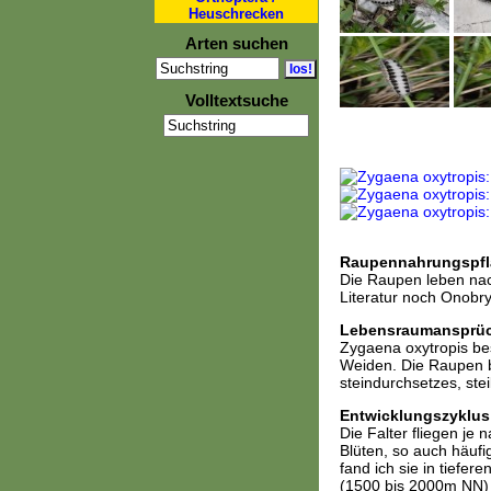
Heuschrecken
Arten suchen
Volltextsuche
Raupennahrungspfl
Die Raupen leben nac
Literatur noch Onobry
Lebensraumansprü
Zygaena oxytropis be
Weiden. Die Raupen b
steindurchsetzes, stei
Entwicklungszyklus
Die Falter fliegen je
Blüten, so auch häufi
fand ich sie in tiefe
(1500 bis 2000m NN)