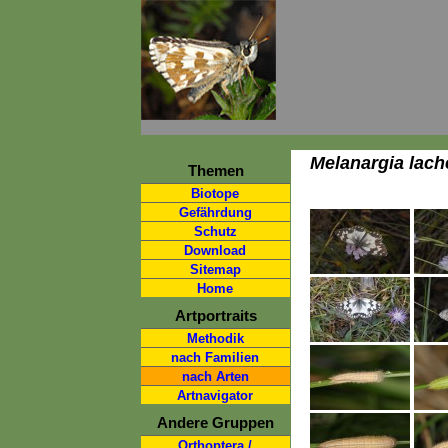
Melanargia lach
Themen
Biotope
Gefährdung
Schutz
Download
Sitemap
Home
Artportraits
Methodik
nach Familien
nach Arten
Artnavigator
Andere Gruppen
Orthoptera /