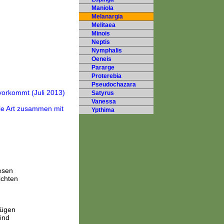
Maniola
Melanargia
Melitaea
Minois
Neptis
Nymphalis
Oeneis
Pararge
Proterebia
Pseudochazara
Satyrus
Vanessa
Ypthima
esen
ichten
fügen
ind