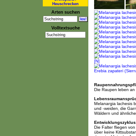
Heuschrecken
Arten suchen
Volltextsuche
Raupennahrungspfl
Die Raupen leben an
Lebensraumansprü
Melanargia lachesis b
und -weiden, die Garr
Wäldern und ähnliche
Entwicklungszyklus
Die Falter fliegen vo
über keine Kittsubsta