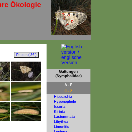
hre Ökologie
Gattungen
(Nymphalidae)
A - F
G - Z
Hipparchia
Hyponephele
Issoria
Kirinia
Lasiommata
Libythea
Limenitis
Lopinga