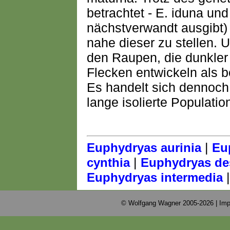
betrachtet - E. iduna und
nächstverwandt ausgibt)
nahe dieser zu stellen. 
den Raupen, die dunkler 
Flecken entwickeln als b
Es handelt sich dennoch
lange isolierte Populatio
|
Euphydryas aurinia
Eu
|
cynthia
Euphydryas des
Euphydryas intermedia
© Wolfgang Wagner 2005-2026 |
Imp