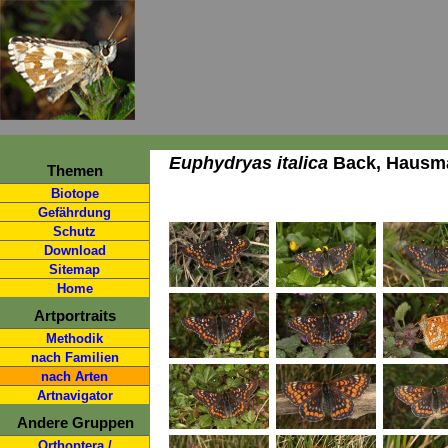
Euphydryas italica
Back, Hausma
Themen
Biotope
Gefährdung
Schutz
Download
Sitemap
Home
Artportraits
Methodik
nach Familien
nach Arten
Artnavigator
Andere Gruppen
Orthoptera /