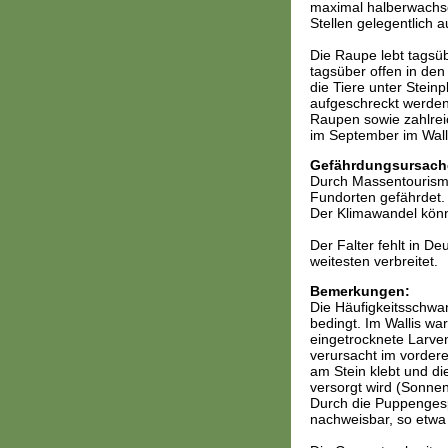
maximal halberwachsen
Stellen gelegentlich 
Die Raupe lebt tagsüb
tagsüber offen in den
die Tiere unter Steinp
aufgeschreckt werden,
Raupen sowie zahlrei
im September im Wall
Gefährdungsursach
Durch Massentourismu
Fundorten gefährdet. 
Der Klimawandel könnt
Der Falter fehlt in De
weitesten verbreitet.
Bemerkungen:
Die Häufigkeitsschwa
bedingt. Im Wallis wa
eingetrocknete Larven
verursacht im vordere
am Stein klebt und di
versorgt wird (Sonnen
Durch die Puppengespi
nachweisbar, so etwa