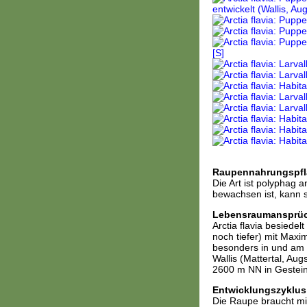
Raupennahrungspfl
Die Art ist polyphag 
bewachsen ist, kann s
Lebensraumansprü
Arctia flavia besiede
noch tiefer) mit Max
besonders in und am 
Wallis (Mattertal, Au
2600 m NN in Gestein
Entwicklungszyklus
Die Raupe braucht min