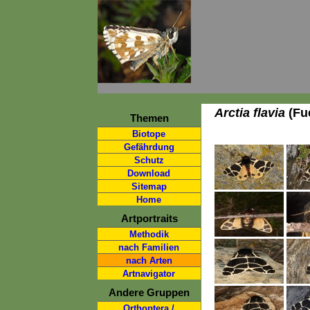
Arctia flavia
(Fue
Themen
Biotope
Gefährdung
Schutz
Download
Sitemap
Home
Artportraits
Methodik
nach Familien
nach Arten
Artnavigator
Andere Gruppen
Orthoptera /