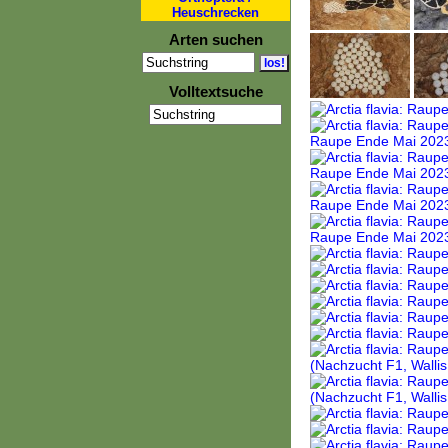
Heuschrecken
Arten suchen
Volltextsuche