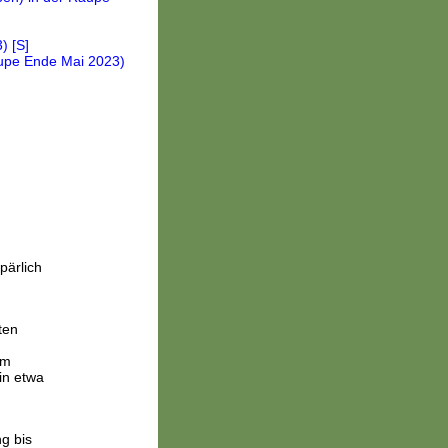
pärlich
ten
Im
in etwa
g bis