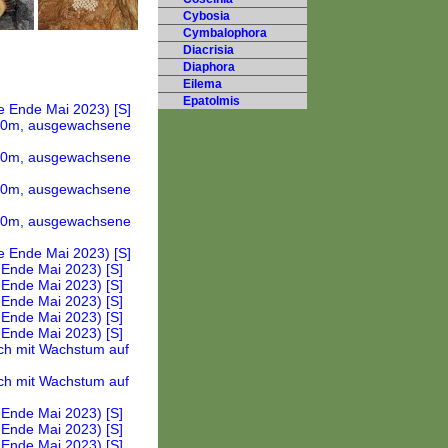
Cybosia
Cymbalophora
Diacrisia
Diaphora
Eilema
Epatolmis