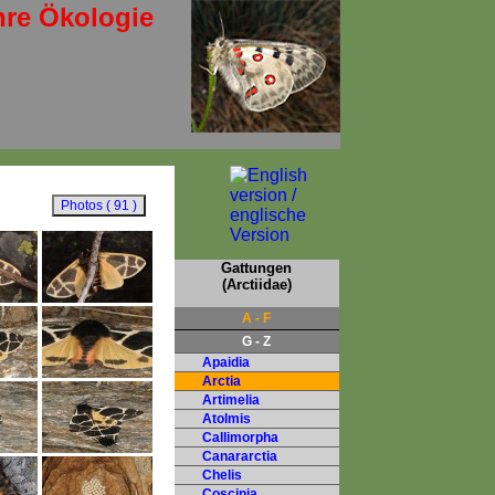
hre Ökologie
Gattungen
(Arctiidae)
A - F
G - Z
Apaidia
Arctia
Artimelia
Atolmis
Callimorpha
Canararctia
Chelis
Coscinia