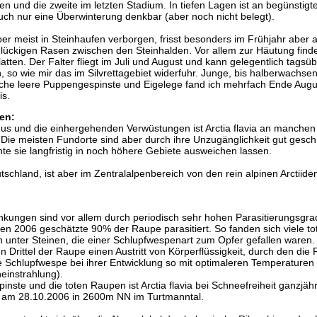
 und die zweite im letzten Stadium. In tiefen Lagen ist an begünstigt
auch nur eine Überwinterung denkbar (aber noch nicht belegt).
er meist in Steinhaufen verborgen, frisst besonders im Frühjahr aber 
 lückigen Rasen zwischen den Steinhalden. Vor allem zur Häutung find
latten. Der Falter fliegt im Juli und August und kann gelegentlich tagsü
 so wie mir das im Silvrettagebiet widerfuhr. Junge, bis halberwachse
che leere Puppengespinste und Eigelege fand ich mehrfach Ende Augu
is.
en:
s und die einhergehenden Verwüstungen ist Arctia flavia an manchen
Die meisten Fundorte sind aber durch ihre Unzugänglichkeit gut geschü
e sie langfristig in noch höhere Gebiete ausweichen lassen.
utschland, ist aber im Zentralalpenbereich von den rein alpinen Arctiid
nkungen sind vor allem durch periodisch sehr hohen Parasitierungsgra
ren 2006 geschätzte 90% der Raupe parasitiert. So fanden sich viele to
 unter Steinen, die einer Schlupfwespenart zum Opfer gefallen waren.
n Drittel der Raupe einen Austritt von Körperflüssigkeit, durch den die
e Schlupfwespe bei ihrer Entwicklung so mit optimaleren Temperaturen
einstrahlung).
nste und die toten Raupen ist Arctia flavia bei Schneefreiheit ganzjähr
 am 28.10.2006 in 2600m NN im Turtmanntal.