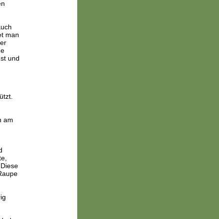
en
auch
et man
ber
ne
st und
tzt.
en am
d
te,
 Diese
 Raupe
ig