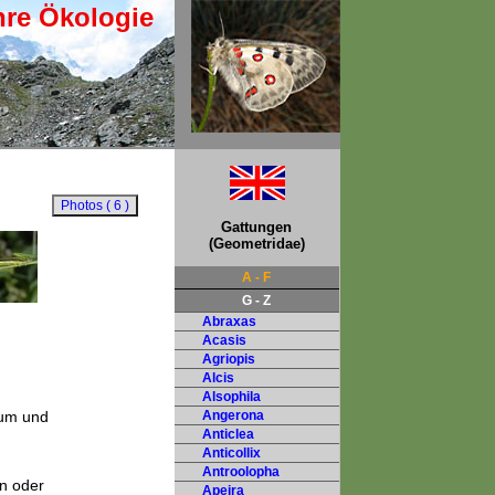
hre Ökologie
Gattungen
(Geometridae)
A - F
G - Z
Abraxas
Acasis
Agriopis
Alcis
Alsophila
bum und
Angerona
Anticlea
Anticollix
Antroolopha
en oder
Apeira