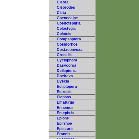
Cleora
Cleorodes
Cleta
Coenocalpe
Coenotephria
Colostygia
Colotois
Compsoptera
Cosmorhoe
Costaconvexa
Crocallis
Cyclophora
Dasycorsa
Deileptenia
Docirava
Dyscia
Ecliptopera
Ectropis
Elophos
Ematurga
Ennomos
Entephria
Epione
Epirrhoe
Episauris
Erannis