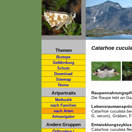
Catarhoe cucula
Themen
Biotope
Gefährdung
Schutz
Download
Sitemap
Home
Artportraits
Raupennahrungspfl
Die Raupe lebt an Ga
Methodik
nach Familien
Lebensraumansprü
nach Arten
Catarhoe cuculata be
G. verum), Gräben, F
Artnavigator
Andere Gruppen
Entwicklungszyklus
Catarhoe cuculata fli
Orthoptera /