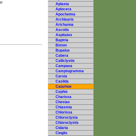
hr
Aplasta
Aplocera
Apocheima
Archiearis
Arichanna
Ascotis
Aspitates
Baptria
Biston
Bupalus
Cabera
Calliclystis
Campaea
Camptogramma
Carsia
Casilda
Catarhoe
Cephis
Charissa
Chesias
Chiasmia
Chlorissa
Chloroclysta
Chloroclystis
Cidaria
Cinglis