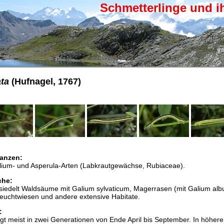
Schmetterlinge und i
ta
(Hufnagel, 1767)
anzen:
lium- und Asperula-Arten (Labkrautgewächse, Rubiaceae).
che:
siedelt Waldsäume mit Galium sylvaticum, Magerrasen (mit Galium al
euchtwiesen und andere extensive Habitate.
:
egt meist in zwei Generationen von Ende April bis September. In höher