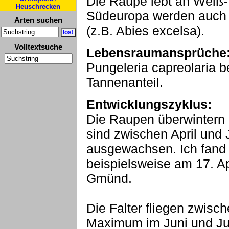
Die Raupe lebt an Weiß-T
Heuschrecken
Südeuropa werden auch 
Arten suchen
(z.B. Abies excelsa).
Volltextsuche
Lebensraumansprüche
Pungeleria capreolaria b
Tannenanteil.
Entwicklungszyklus:
Die Raupen überwintern 
sind zwischen April und 
ausgewachsen. Ich fan
beispielsweise am 17. A
Gmünd.
Die Falter fliegen zwisc
Maximum im Juni und Juli