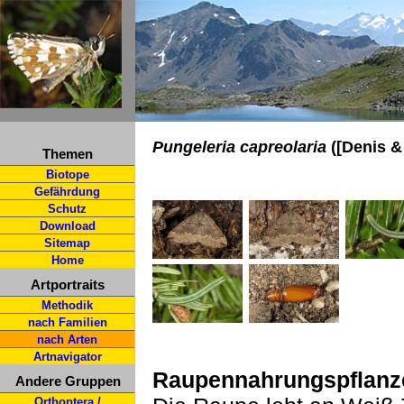
Pungeleria capreolaria
([Denis & 
Themen
Biotope
Gefährdung
Schutz
Download
Sitemap
Home
Artportraits
Methodik
nach Familien
nach Arten
Artnavigator
Raupennahrungspflanz
Andere Gruppen
Orthoptera /