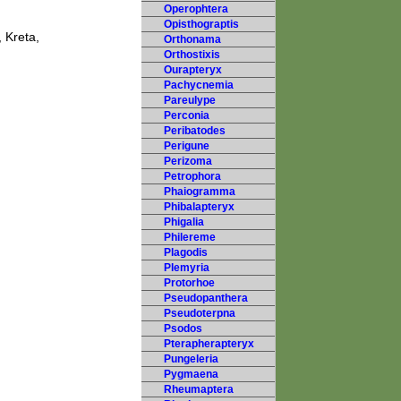
Operophtera
Opisthograptis
 Kreta,
Orthonama
Orthostixis
Ourapteryx
Pachycnemia
Pareulype
Perconia
Peribatodes
Perigune
Perizoma
Petrophora
Phaiogramma
Phibalapteryx
Phigalia
Philereme
Plagodis
Plemyria
Protorhoe
Pseudopanthera
Pseudoterpna
Psodos
Pterapherapteryx
Pungeleria
Pygmaena
Rheumaptera