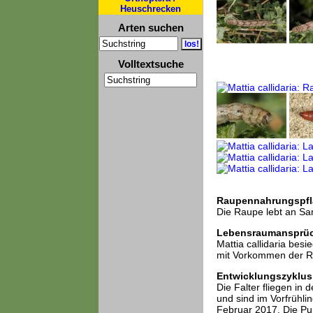
Heuschrecken
Arten suchen
Volltextsuche
Raupennahrungspfl
Die Raupe lebt an Sa
Lebensraumansprü
Mattia callidaria besi
mit Vorkommen der R
Entwicklungszyklus
Die Falter fliegen i
und sind im Vorfrühli
Februar 2017. Die P