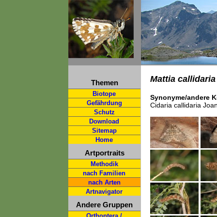
Mattia callidaria
Themen
Biotope
Synonyme/andere K
Gefährdung
Cidaria callidaria Joa
Schutz
Download
Sitemap
Home
Artportraits
Methodik
nach Familien
nach Arten
Artnavigator
Andere Gruppen
Orthoptera /