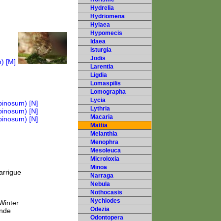
Hydrelia
Hydriomena
Hylaea
Hypomecis
Idaea
Isturgia
Jodis
Larentia
Ligdia
Lomaspilis
Lomographa
Lycia
Lythria
Macaria
Mattia
Melanthia
Menophra
Mesoleuca
Microloxia
Minoa
arrigue
Narraga
Nebula
Nothocasis
Nychiodes
Winter
Odezia
Ende
Odontopera