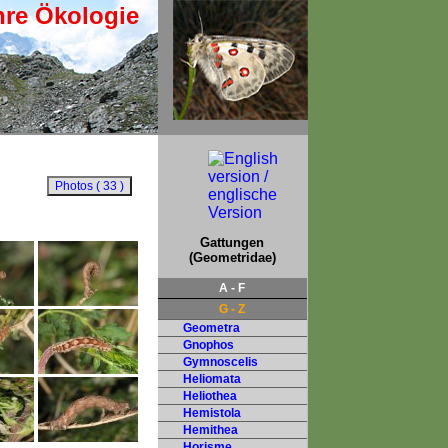
hre Ökologie
Gattungen
(Geometridae)
A - F
G - Z
Geometra
Gnophos
Gymnoscelis
Heliomata
Heliothea
Hemistola
Hemithea
Horisme