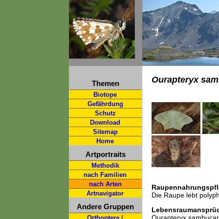
Ourapteryx sam
Themen
Biotope
Gefährdung
Schutz
Download
Sitemap
Home
Artportraits
Methodik
nach Familien
nach Arten
Raupennahrungspfl
Artnavigator
Die Raupe lebt polyp
Andere Gruppen
Lebensraumansprü
Ourapteryx sambucaria 
Orthoptera /