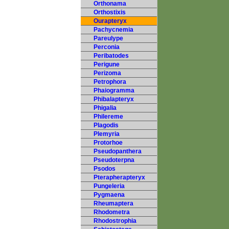
Orthonama
Orthostixis
Ourapteryx
Pachycnemia
Pareulype
Perconia
Peribatodes
Perigune
Perizoma
Petrophora
Phaiogramma
Phibalapteryx
Phigalia
Philereme
Plagodis
Plemyria
Protorhoe
Pseudopanthera
Pseudoterpna
Psodos
Pterapherapteryx
Pungeleria
Pygmaena
Rheumaptera
Rhodometra
Rhodostrophia