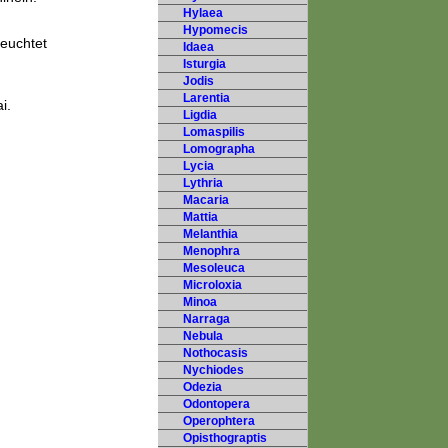
Hylaea
Hypomecis
leuchtet
Idaea
Isturgia
Jodis
Larentia
i.
Ligdia
Lomaspilis
Lomographa
Lycia
Lythria
Macaria
Mattia
Melanthia
Menophra
Mesoleuca
Microloxia
Minoa
Narraga
Nebula
Nothocasis
Nychiodes
Odezia
Odontopera
Operophtera
Opisthograptis