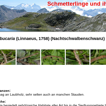
Schmetterlinge und i
bucaria
(Linnaeus, 1758) (Nachtschwalbenschwanz)
anzen:
hag an Laubholz, sehr selten auch an manchen Stauden.
che:
besiedelt gehölzreiche Habitate aller Art bis in die Siedlungsgebiete h