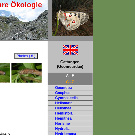
hre Ökologie
Gattungen
(Geometridae)
A - F
G - Z
Geometra
Gnophos
Gymnoscelis
Heliomata
Heliothea
Hemistola
Hemithea
Horisme
Hydrelia
inein.
Hydriomena