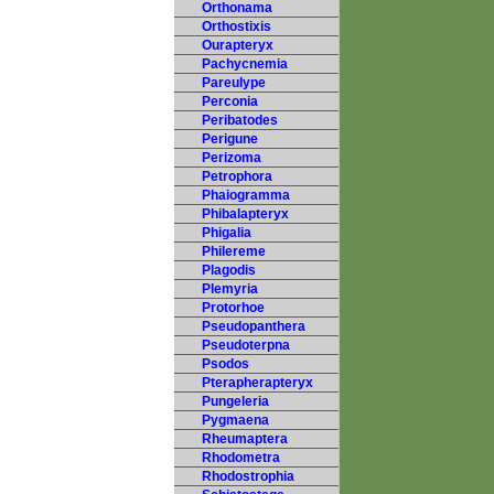
Orthonama
Orthostixis
Ourapteryx
Pachycnemia
Pareulype
Perconia
Peribatodes
Perigune
Perizoma
Petrophora
Phaiogramma
Phibalapteryx
Phigalia
Philereme
Plagodis
Plemyria
Protorhoe
Pseudopanthera
Pseudoterpna
Psodos
Pterapherapteryx
Pungeleria
Pygmaena
Rheumaptera
Rhodometra
Rhodostrophia