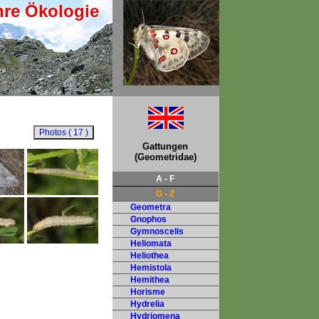
hre Ökologie
Gattungen
(Geometridae)
A - F
G - Z
Geometra
Gnophos
Gymnoscelis
Heliomata
Heliothea
Hemistola
Hemithea
Horisme
Hydrelia
Hydriomena