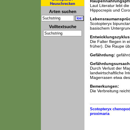
Raupennahrungspfl
Heuschrecken
Laut Literatur lebt d
Hippocrepis und Coron
Arten suchen
Lebensraumansprü
Scotopteryx bipuncta
Volltextsuche
basischem Untergrun
Entwicklungszyklus
Die Falter fliegen in
früher). Die Raupe üb
Gefährdung:
gefährd
Gefährdungsursach
Durch Verlust der Ma
landwirtschaftliche I
Magerrasen etwa des J
Bemerkungen:
Die Verbreitung reic
Scotopteryx chenopod
proximaria