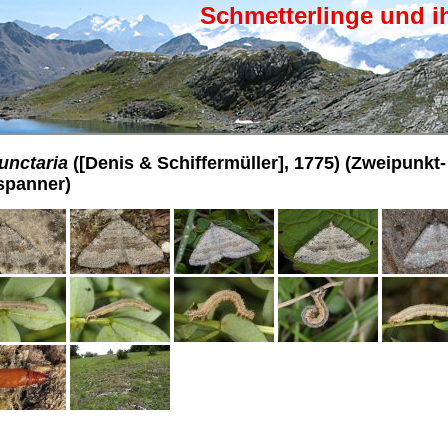
Schmetterlinge und i
unctaria
([Denis & Schiffermüller], 1775) (Zweipunkt-
spanner)