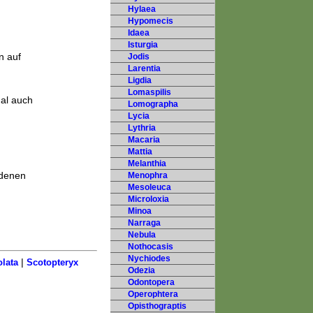
Hylaea
Hypomecis
Idaea
Isturgia
n auf
Jodis
Larentia
Ligdia
Lomaspilis
mal auch
Lomographa
Lycia
Lythria
Macaria
Mattia
Melanthia
ndenen
Menophra
Mesoleuca
Microloxia
Minoa
Narraga
Nebula
Nothocasis
Nychiodes
|
olata
Scotopteryx
Odezia
Odontopera
Operophtera
Opisthograptis