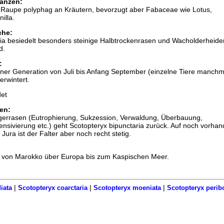
anzen:
ie Raupe polyphag an Kräutern, bevorzugt aber Fabaceae wie Lotus,
illa.
che:
ria besiedelt besonders steinige Halbtrockenrasen und Wacholderheide
d.
:
 einer Generation von Juli bis Anfang September (einzelne Tiere manch
erwintert.
et
en:
gerrasen (Eutrophierung, Sukzession, Verwaldung, Überbauung,
ntensivierung etc.) geht Scotopteryx bipunctaria zurück. Auf noch vorha
ura ist der Falter aber noch recht stetig.
ht von Marokko über Europa bis zum Kaspischen Meer.
|
|
|
iata
Scotopteryx coarctaria
Scotopteryx moeniata
Scotopteryx perib