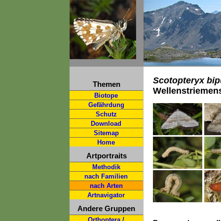
Scotopteryx bip
Themen
Wellenstriemen
Biotope
Gefährdung
Schutz
Download
Sitemap
Home
Artportraits
Methodik
nach Familien
nach Arten
Artnavigator
Andere Gruppen
Orthoptera /