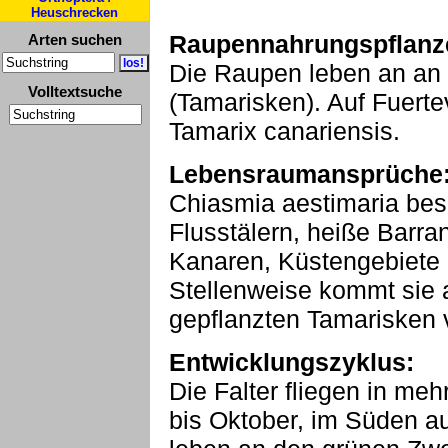
Heuschrecken
Raupennahrungspflanz
Arten suchen
Die Raupen leben an an
Volltextsuche
(Tamarisken). Auf Fuert
Tamarix canariensis.
Lebensraumansprüche
Chiasmia aestimaria besi
Flusstälern, heiße Barra
Kanaren, Küstengebiete 
Stellenweise kommt sie 
gepflanzten Tamarisken 
Entwicklungszyklus:
Die Falter fliegen in me
bis Oktober, im Süden a