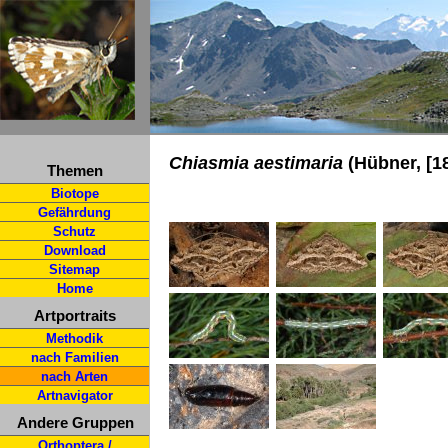
Chiasmia aestimaria
(Hübner, [1
Themen
Biotope
Gefährdung
Schutz
Download
Sitemap
Home
Artportraits
Methodik
nach Familien
nach Arten
Artnavigator
Andere Gruppen
Orthoptera /