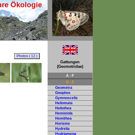
hre Ökologie
Gattungen
(Geometridae)
A - F
G - Z
Geometra
Gnophos
Gymnoscelis
Heliomata
Heliothea
Hemistola
Hemithea
Horisme
Hydrelia
Hydriomena