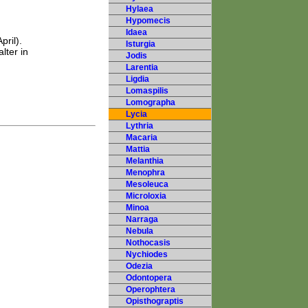
Hylaea
Hypomecis
Idaea
ril).
Isturgia
lter in
Jodis
Larentia
Ligdia
Lomaspilis
Lomographa
Lycia
Lythria
Macaria
Mattia
Melanthia
Menophra
Mesoleuca
Microloxia
Minoa
Narraga
Nebula
Nothocasis
Nychiodes
Odezia
Odontopera
Operophtera
Opisthograptis