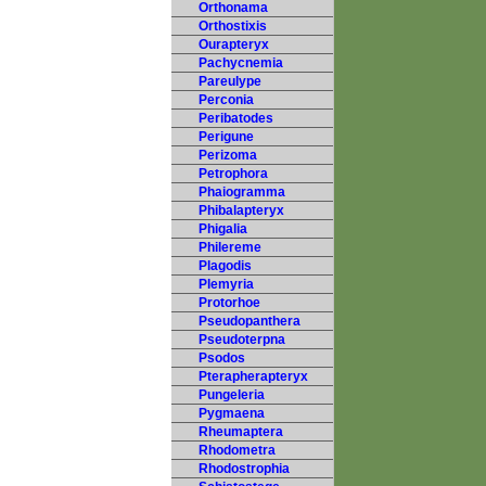
Orthonama
Orthostixis
Ourapteryx
Pachycnemia
Pareulype
Perconia
Peribatodes
Perigune
Perizoma
Petrophora
Phaiogramma
Phibalapteryx
Phigalia
Philereme
Plagodis
Plemyria
Protorhoe
Pseudopanthera
Pseudoterpna
Psodos
Pterapherapteryx
Pungeleria
Pygmaena
Rheumaptera
Rhodometra
Rhodostrophia