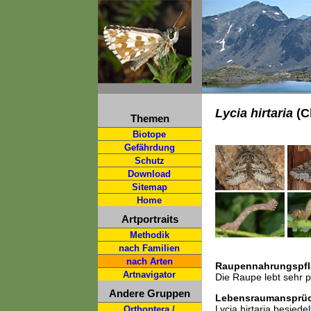
Lycia hirtaria
(Cl
Themen
Biotope
Gefährdung
Schutz
Download
Sitemap
Home
Artportraits
Methodik
nach Familien
nach Arten
Raupennahrungspfl
Artnavigator
Die Raupe lebt sehr 
Andere Gruppen
Lebensraumansprü
Lycia hirtaria besied
Orthoptera /