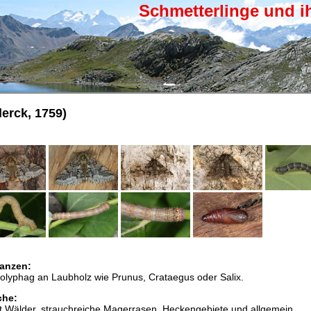
Schmetterlinge und i
erck, 1759)
anzen:
polyphag an Laubholz wie Prunus, Crataegus oder Salix.
che:
elt Wälder, strauchreiche Magerrasen, Heckengebiete und allgemein