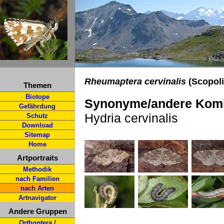
Rheumaptera cervinalis
(Scopoli
Themen
Biotope
Synonyme/andere Komb
Gefährdung
Hydria cervinalis
Schutz
Download
Sitemap
Home
Artportraits
Methodik
nach Familien
nach Arten
Artnavigator
Andere Gruppen
Orthoptera /