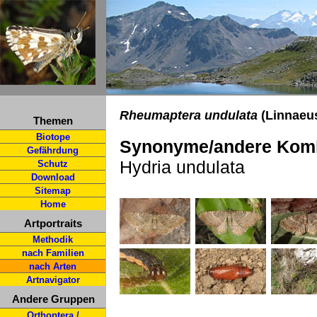
Rheumaptera undulata
(Linnaeus
Themen
Biotope
Synonyme/andere Komb
Gefährdung
Hydria undulata
Schutz
Download
Sitemap
Home
Artportraits
Methodik
nach Familien
nach Arten
Artnavigator
Andere Gruppen
Orthoptera /