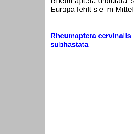
Rheumaptera undulata ist 
Europa fehlt sie im Mitt
Rheumaptera cervinalis
subhastata