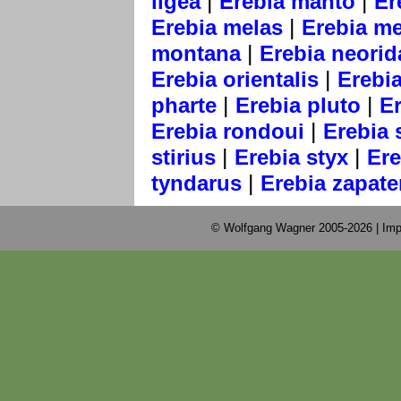
|
|
ligea
Erebia manto
Er
|
Erebia melas
Erebia m
|
montana
Erebia neorid
|
Erebia orientalis
Erebi
|
|
pharte
Erebia pluto
E
|
Erebia rondoui
Erebia 
|
|
stirius
Erebia styx
Ere
|
tyndarus
Erebia zapate
© Wolfgang Wagner 2005-2026 |
Imp