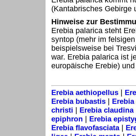
(Kantabrisches Gebirge 
Hinweise zur Bestimmu
Erebia palarica steht Er
syntop (mehr im felsige
beispielsweise bei Tresvi
war. Erebia palarica ist
europäische Erebie) und
|
Erebia aethiopellus
Ere
|
Erebia bubastis
Erebia 
|
christi
Erebia claudina
|
epiphron
Erebia epist
|
Erebia flavofasciata
Er