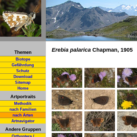
Erebia palarica
Chapman, 1905
Themen
Biotope
Gefährdung
Schutz
Download
Sitemap
Home
Artportraits
Methodik
nach Familien
nach Arten
Artnavigator
Andere Gruppen
Orthoptera /