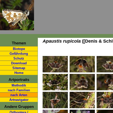
Apaustis rupicola
([Denis & Schif
Themen
Biotope
Gefährdung
Schutz
Download
Sitemap
Home
Artportraits
Methodik
nach Familien
nach Arten
Artnavigator
Andere Gruppen
Orthoptera /